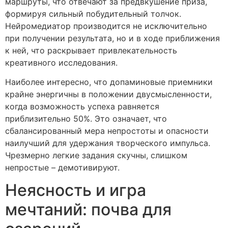
маршруты, что отвечают за предвкушение приза,
формируя сильный побудительный толчок.
Нейромедиатор производится не исключительно
при получении результата, но и в ходе приближения
к ней, что раскрывает привлекательность
креативного исследования.
Наиболее интересно, что допаминовые приемники
крайне энергичны в положении двусмысленности,
когда возможность успеха равняется
приблизительно 50%. Это означает, что
сбалансированный мера непростоты и опасности
наилучший для удержания творческого импульса.
Чрезмерно легкие задания скучны, слишком
непростые – демотивируют.
Неясность и игра
мечтаний: почва для