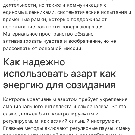
деятельности, но также и коммуникация с
единомышленниками, систематические испытания и
временные рамки, которые поддерживают
переживание важности совершающегося.
Материальное пространство обязано
активизировать чувства и воображение, но не
рассеивать от основной миссии.
Как надежно
использовать азарт как
энергию для созидания
Контроль креативным азартом требует укрепления
эмоционального интеллекта и самоанализа. Spinto
сasino должен быть контролируемым и
регулируемым, как всякий сильный инструмент.
Главные методы включают регулярные паузы, смену