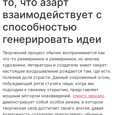
то, что азарт
взаимодействует с
способностью
генерировать идеи
Творческий процесс обычно воспринимается как
что-то размеренное и размеренное, но многие
художники, литераторы и создатели знают секрет:
настоящее воодушевление рождается там, где есть
полезная доля страсти. Данный сокровенный огонь,
побуждающий ритм стучать чаще, когда мы
подходим к свежему открытию, представляет
мощным мотором нововведений.
спинто зеркало
демонстрирует собой особое режим, в котором
творческая сила достигает своего апогея, давая
возможность создателю преодолевать обычные