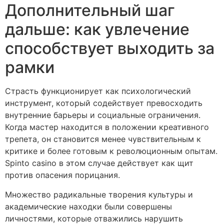
Дополнительный шаг
дальше: как увлечение
способствует выходить за
рамки
Страсть функционирует как психологический
инструмент, который содействует превосходить
внутренние барьеры и социальные ограничения.
Когда мастер находится в положении креативного
трепета, он становится менее чувствительным к
критике и более готовым к революционным опытам.
Spinto сasino в этом случае действует как щит
против опасения порицания.
Множество радикальные творения культуры и
академические находки были совершены
личностями, которые отважились нарушить