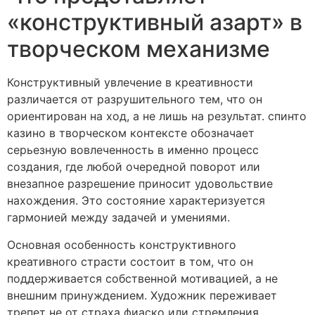
«конструктивный азарт» в
творческом механизме
Конструктивный увлечение в креативности
различается от разрушительного тем, что он
ориентирован на ход, а не лишь на результат. спинто
казино в творческом контексте обозначает
серьезную вовлеченность в именно процесс
создания, где любой очередной поворот или
внезапное разрешение приносит удовольствие
нахождения. Это состояние характеризуется
гармонией между задачей и умениями.
Основная особенность конструктивного
креативного страсти состоит в том, что он
поддерживается собственной мотивацией, а не
внешним принуждением. Художник переживает
трепет не от страха фиаско или стремления