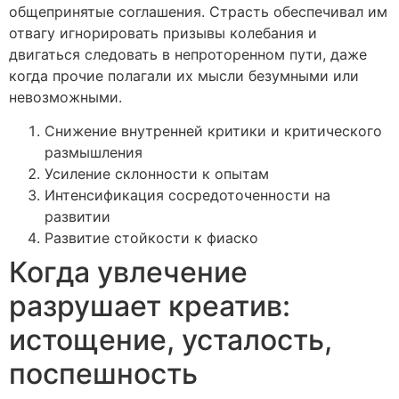
общепринятые соглашения. Страсть обеспечивал им
отвагу игнорировать призывы колебания и
двигаться следовать в непроторенном пути, даже
когда прочие полагали их мысли безумными или
невозможными.
Снижение внутренней критики и критического
размышления
Усиление склонности к опытам
Интенсификация сосредоточенности на
развитии
Развитие стойкости к фиаско
Когда увлечение
разрушает креатив:
истощение, усталость,
поспешность