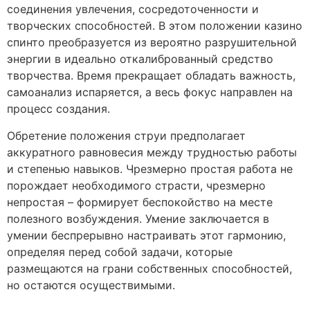
соединения увлечения, сосредоточенности и
творческих способностей. В этом положении казино
спинто преобразуется из вероятно разрушительной
энергии в идеально откалиброванный средство
творчества. Время прекращает обладать важность,
самоанализ испаряется, а весь фокус направлен на
процесс создания.
Обретение положения струи предполагает
аккуратного равновесия между трудностью работы
и степенью навыков. Чрезмерно простая работа не
порождает необходимого страсти, чрезмерно
непростая – формирует беспокойство на месте
полезного возбуждения. Умение заключается в
умении беспрерывно настраивать этот гармонию,
определяя перед собой задачи, которые
размещаются на грани собственных способностей,
но остаются осуществимыми.