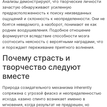
Анализы демонстрируют, что творческие личности
зачастую обнаруживают усиленную
предрасположенность к поиску неизведанных
ощущений и склонность к неопределенности. Они не
боятся неведомого, а наоборот, понимают ее как
родник воодушевления. Подобное отношение
формируется вследствие способности мозга
соотносить неясность с вероятными наградами, что
и порождает переживание приятного волнения.
Почему страсть и
творчество следуют
вместе
Природа созидательного механизма inherently
сопряжена с угрозой фиаско и неопределенностью
исхода. казино спинто возникает именно в
мгновения, когда результат не предрешен, но