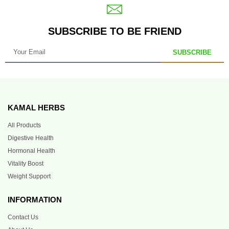
SUBSCRIBE TO BE FRIEND
SUBSCRIBE
KAMAL HERBS
All Products
Digestive Health
Hormonal Health
Vitality Boost
Weight Support
INFORMATION
Contact Us