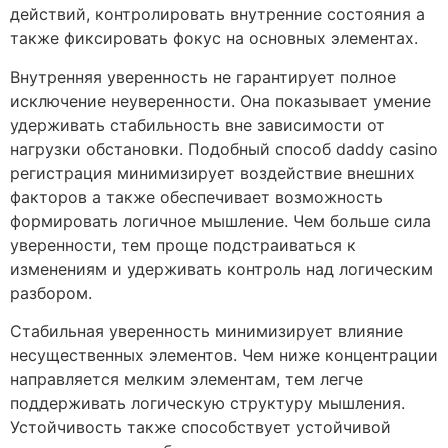
действий, контролировать внутренние состояния а
также фиксировать фокус на основных элементах.
Внутренняя уверенность не гарантирует полное
исключение неуверенности. Она показывает умение
удерживать стабильность вне зависимости от
нагрузки обстановки. Подобный способ daddy casino
регистрация минимизирует воздействие внешних
факторов а также обеспечивает возможность
формировать логичное мышление. Чем больше сила
уверенности, тем проще подстраиваться к
изменениям и удерживать контроль над логическим
разбором.
Стабильная уверенность минимизирует влияние
несущественных элементов. Чем ниже концентрации
направляется мелким элементам, тем легче
поддерживать логическую структуру мышления.
Устойчивость также способствует устойчивой