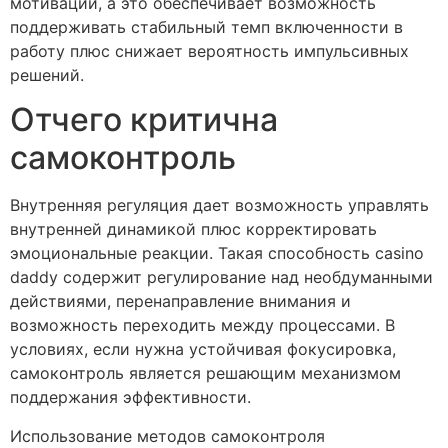
мотивации, а это обеспечивает возможность
поддерживать стабильный темп включенности в
работу плюс снижает вероятность импульсивных
решений.
Отчего критична
самоконтроль
Внутренняя регуляция дает возможность управлять
внутренней динамикой плюс корректировать
эмоциональные реакции. Такая способность casino
daddy содержит регулирование над необдуманными
действиями, перенаправление внимания и
возможность переходить между процессами. В
условиях, если нужна устойчивая фокусировка,
самоконтроль является решающим механизмом
поддержания эффективности.
Использование методов самоконтроля