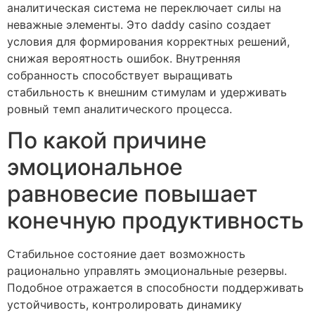
аналитическая система не переключает силы на
неважные элементы. Это daddy casino создает
условия для формирования корректных решений,
снижая вероятность ошибок. Внутренняя
собранность способствует выращивать
стабильность к внешним стимулам и удерживать
ровный темп аналитического процесса.
По какой причине
эмоциональное
равновесие повышает
конечную продуктивность
Стабильное состояние дает возможность
рационально управлять эмоциональные резервы.
Подобное отражается в способности поддерживать
устойчивость, контролировать динамику