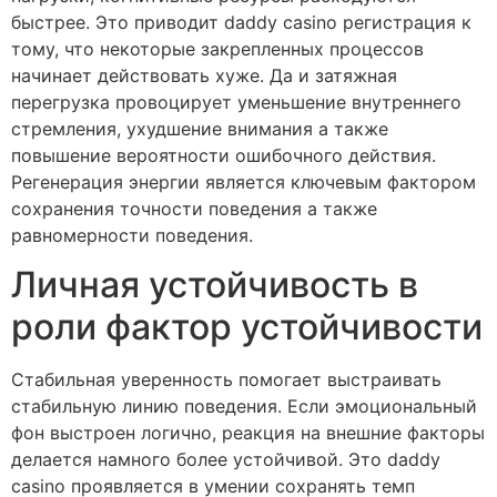
быстрее. Это приводит daddy casino регистрация к
тому, что некоторые закрепленных процессов
начинает действовать хуже. Да и затяжная
перегрузка провоцирует уменьшение внутреннего
стремления, ухудшение внимания а также
повышение вероятности ошибочного действия.
Регенерация энергии является ключевым фактором
сохранения точности поведения а также
равномерности поведения.
Личная устойчивость в
роли фактор устойчивости
Стабильная уверенность помогает выстраивать
стабильную линию поведения. Если эмоциональный
фон выстроен логично, реакция на внешние факторы
делается намного более устойчивой. Это daddy
casino проявляется в умении сохранять темп