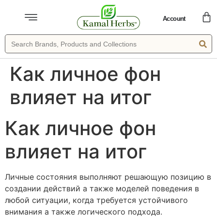
Account
Как личное фон
влияет на итог
Как личное фон
влияет на итог
Личные состояния выполняют решающую позицию в
создании действий а также моделей поведения в
любой ситуации, когда требуется устойчивого
внимания а также логического подхода.