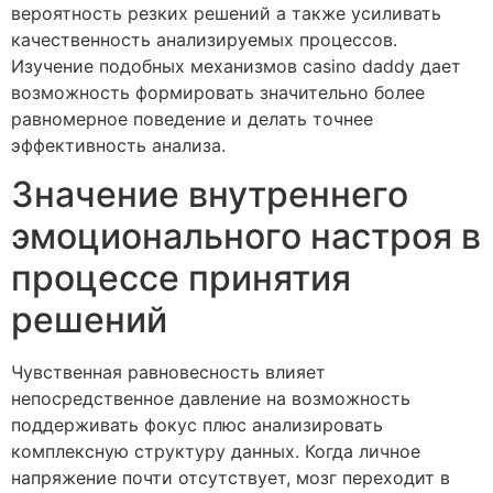
вероятность резких решений а также усиливать
качественность анализируемых процессов.
Изучение подобных механизмов casino daddy дает
возможность формировать значительно более
равномерное поведение и делать точнее
эффективность анализа.
Значение внутреннего
эмоционального настроя в
процессе принятия
решений
Чувственная равновесность влияет
непосредственное давление на возможность
поддерживать фокус плюс анализировать
комплексную структуру данных. Когда личное
напряжение почти отсутствует, мозг переходит в