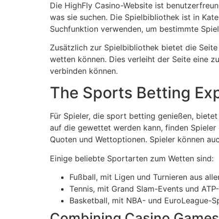
Die HighFly Casino-Website ist benutzerfreund
was sie suchen. Die Spielbibliothek ist in Ka
Suchfunktion verwenden, um bestimmte Spiele
Zusätzlich zur Spielbibliothek bietet die Seit
wetten können. Dies verleiht der Seite eine 
verbinden können.
The Sports Betting Ex
Für Spieler, die sport betting genießen, biet
auf die gewettet werden kann, finden Spieler e
Quoten und Wettoptionen. Spieler können auch
Einige beliebte Sportarten zum Wetten sind:
Fußball, mit Ligen und Turnieren aus alle
Tennis, mit Grand Slam-Events und ATP
Basketball, mit NBA- und EuroLeague-Sp
Combining Casino Games 