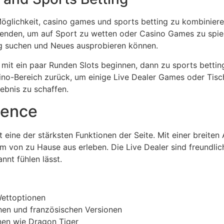
e Möglichkeit, casino games und sports betting zu kombinie
nden, um auf Sport zu wetten oder Casino Games zu spielen
ung suchen und Neues ausprobieren können.
 mit ein paar Runden Slots beginnen, dann zu sports bettin
no-Bereich zurück, um einige Live Dealer Games oder Tischsp
lebnis zu schaffen.
ience
t eine der stärksten Funktionen der Seite. Mit einer breit
 von zu Hause aus erleben. Die Live Dealer sind freundlich
nnt fühlen lässt.
Wettoptionen
chen und französischen Versionen
onen wie Dragon Tiger