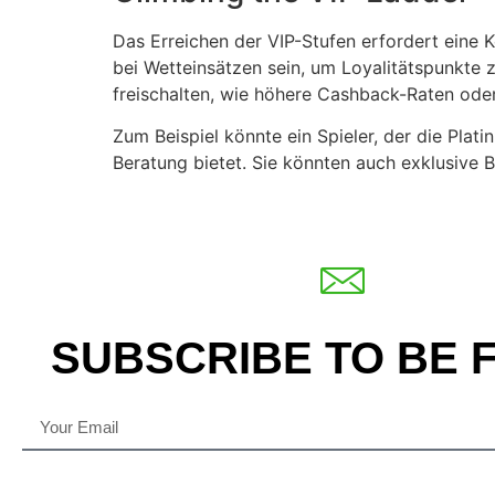
Das Erreichen der VIP-Stufen erfordert eine 
bei Wetteinsätzen sein, um Loyalitätspunkte 
freischalten, wie höhere Cashback-Raten oder
Zum Beispiel könnte ein Spieler, der die Plat
Beratung bietet. Sie könnten auch exklusive B
SUBSCRIBE TO BE 