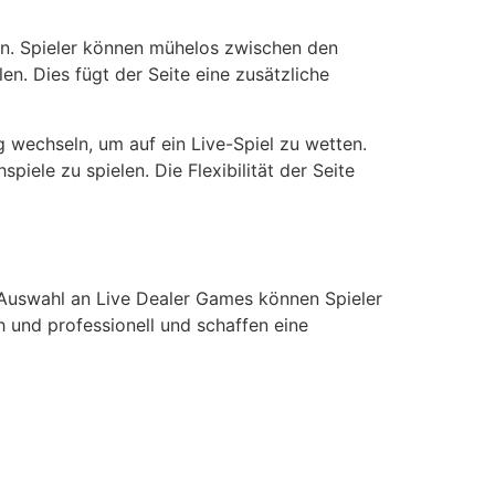
ren. Spieler können mühelos zwischen den
. Dies fügt der Seite eine zusätzliche
g wechseln, um auf ein Live-Spiel zu wetten.
iele zu spielen. Die Flexibilität der Seite
en Auswahl an Live Dealer Games können Spieler
 und professionell und schaffen eine