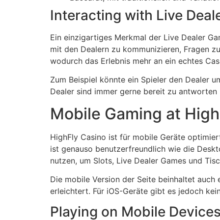
Interacting with Live Deal
Ein einzigartiges Merkmal der Live Dealer Gam
mit den Dealern zu kommunizieren, Fragen zu
wodurch das Erlebnis mehr an ein echtes Casi
Zum Beispiel könnte ein Spieler den Dealer u
Dealer sind immer gerne bereit zu antworten
Mobile Gaming at High
HighFly Casino ist für mobile Geräte optimier
ist genauso benutzerfreundlich wie die Deskt
nutzen, um Slots, Live Dealer Games und Tisch
Die mobile Version der Seite beinhaltet auch 
erleichtert. Für iOS-Geräte gibt es jedoch kei
Playing on Mobile Device