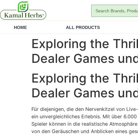
HOME
ALL PRODUCTS
Exploring the Thri
Dealer Games und
Exploring the Thri
Dealer Games und
Für diejenigen, die den Nervenkitzel von Liv
ein unvergleichliches Erlebnis. Mit über 6.000
Spieler können in die realistische Atmosphä
von den Geräuschen und Anblicken eines ges