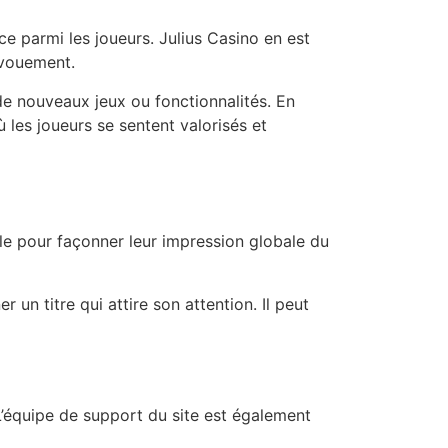
nce parmi les joueurs. Julius Casino en est
évouement.
de nouveaux jeux ou fonctionnalités. En
 les joueurs se sentent valorisés et
iale pour façonner leur impression globale du
un titre qui attire son attention. Il peut
L’équipe de support du site est également