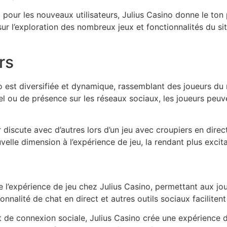
 pour les nouveaux utilisateurs, Julius Casino donne le ton
ur l’exploration des nombreux jeux et fonctionnalités du s
rs
est diversifiée et dynamique, rassemblant des joueurs du 
iel ou de présence sur les réseaux sociaux, les joueurs peuv
 discute avec d’autres lors d’un jeu avec croupiers en dire
velle dimension à l’expérience de jeu, la rendant plus exci
de l’expérience de jeu chez Julius Casino, permettant aux j
onnalité de chat en direct et autres outils sociaux facilite
de connexion sociale, Julius Casino crée une expérience de