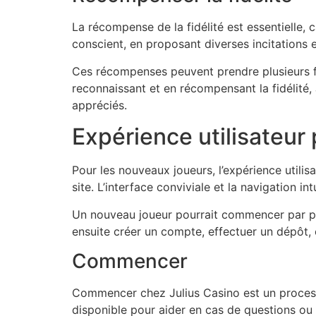
La récompense de la fidélité est essentielle, c
conscient, en proposant diverses incitations
Ces récompenses peuvent prendre plusieurs fo
reconnaissant et en récompensant la fidélité,
appréciés.
Expérience utilisateur
Pour les nouveaux joueurs, l’expérience utilis
site. L’interface conviviale et la navigation in
Un nouveau joueur pourrait commencer par parco
ensuite créer un compte, effectuer un dépôt,
Commencer
Commencer chez Julius Casino est un processu
disponible pour aider en cas de questions ou