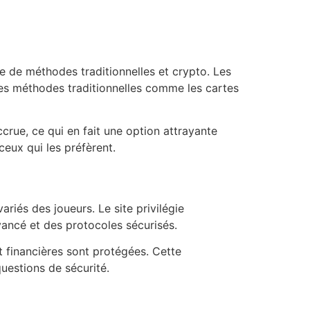
 de méthodes traditionnelles et crypto. Les
 des méthodes traditionnelles comme les cartes
crue, ce qui en fait une option attrayante
eux qui les préfèrent.
iés des joueurs. Le site privilégie
vancé et des protocoles sécurisés.
t financières sont protégées. Cette
questions de sécurité.