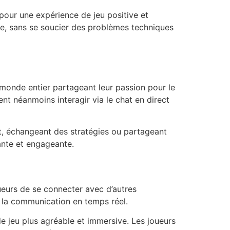
 pour une expérience de jeu positive et
ite, sans se soucier des problèmes techniques
monde entier partageant leur passion pour le
ent néanmoins interagir via le chat en direct
ct, échangeant des stratégies ou partageant
tante et engageante.
oueurs de se connecter avec d’autres
nt la communication en temps réel.
 jeu plus agréable et immersive. Les joueurs