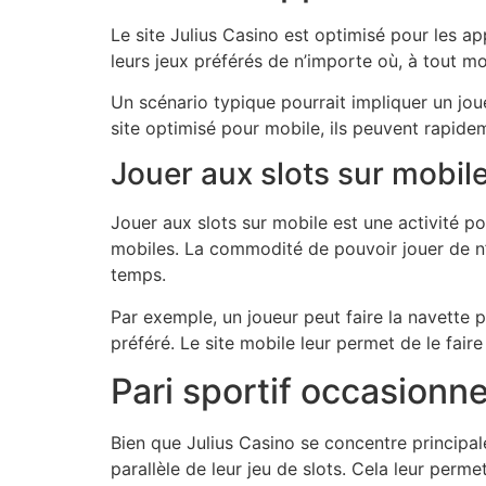
Le site Julius Casino est optimisé pour les a
leurs jeux préférés de n’importe où, à tout mo
Un scénario typique pourrait impliquer un jou
site optimisé pour mobile, ils peuvent rapide
Jouer aux slots sur mobil
Jouer aux slots sur mobile est une activité p
mobiles. La commodité de pouvoir jouer de n
temps.
Par exemple, un joueur peut faire la navette p
préféré. Le site mobile leur permet de le fai
Pari sportif occasionne
Bien que Julius Casino se concentre principal
parallèle de leur jeu de slots. Cela leur per