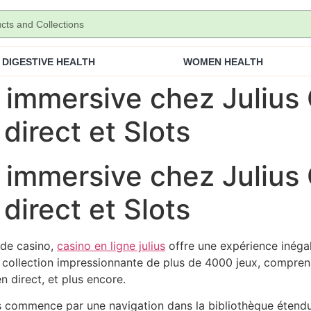
DIGESTIVE HEALTH
WOMEN HEALTH
 immersive chez Julius 
direct et Slots
 immersive chez Julius 
direct et Slots
 de casino,
casino en ligne julius
offre une expérience inéga
 collection impressionnante de plus de 4000 jeux, comprena
n direct, et plus encore.
commence par une navigation dans la bibliothèque étendue 