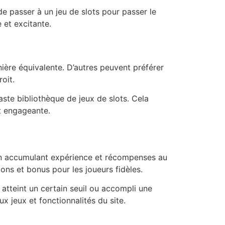
de passer à un jeu de slots pour passer le
 et excitante.
nière équivalente. D’autres peuvent préférer
oit.
ste bibliothèque de jeux de slots. Cela
et engageante.
, en accumulant expérience et récompenses au
ions et bonus pour les joueurs fidèles.
 atteint un certain seuil ou accompli une
 jeux et fonctionnalités du site.