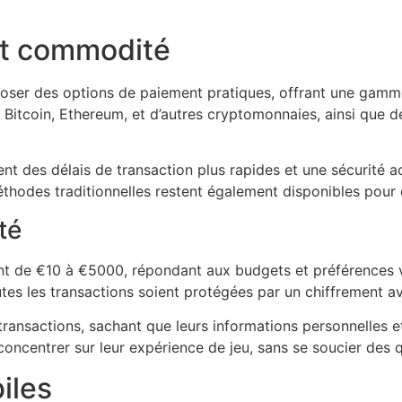
et commodité
oser des options de paiement pratiques, offrant une gamme
nt Bitcoin, Ethereum, et d’autres cryptomonnaies, ainsi que
t des délais de transaction plus rapides et une sécurité ac
hodes traditionnelles restent également disponibles pour c
té
nt de €10 à €5000, répondant aux budgets et préférences var
outes les transactions soient protégées par un chiffrement a
transactions, sachant que leurs informations personnelles e
 concentrer sur leur expérience de jeu, sans se soucier des 
iles