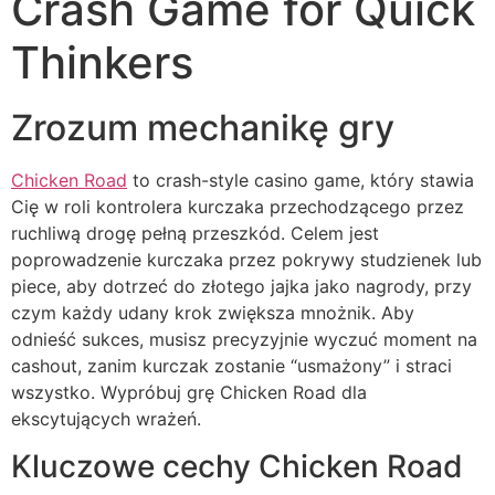
Crash Game for Quick
Thinkers
Zrozum mechanikę gry
Chicken Road
to crash-style casino game, który stawia
Cię w roli kontrolera kurczaka przechodzącego przez
ruchliwą drogę pełną przeszkód. Celem jest
poprowadzenie kurczaka przez pokrywy studzienek lub
piece, aby dotrzeć do złotego jajka jako nagrody, przy
czym każdy udany krok zwiększa mnożnik. Aby
odnieść sukces, musisz precyzyjnie wyczuć moment na
cashout, zanim kurczak zostanie “usmażony” i straci
wszystko. Wypróbuj grę Chicken Road dla
ekscytujących wrażeń.
Kluczowe cechy Chicken Road