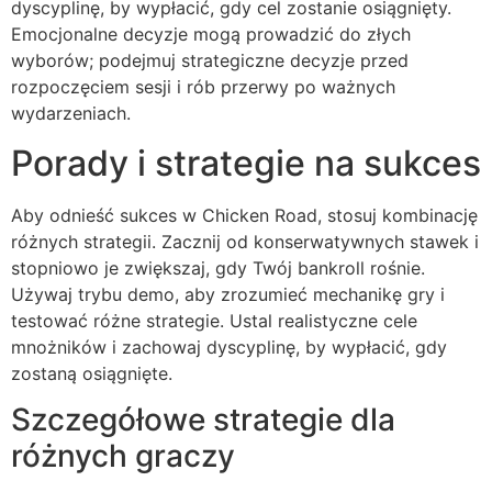
dyscyplinę, by wypłacić, gdy cel zostanie osiągnięty.
Emocjonalne decyzje mogą prowadzić do złych
wyborów; podejmuj strategiczne decyzje przed
rozpoczęciem sesji i rób przerwy po ważnych
wydarzeniach.
Porady i strategie na sukces
Aby odnieść sukces w Chicken Road, stosuj kombinację
różnych strategii. Zacznij od konserwatywnych stawek i
stopniowo je zwiększaj, gdy Twój bankroll rośnie.
Używaj trybu demo, aby zrozumieć mechanikę gry i
testować różne strategie. Ustal realistyczne cele
mnożników i zachowaj dyscyplinę, by wypłacić, gdy
zostaną osiągnięte.
Szczegółowe strategie dla
różnych graczy