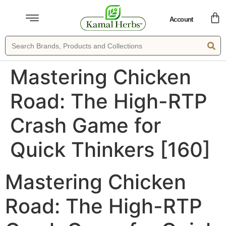
Account
Mastering Chicken
Road: The High-RTP
Crash Game for
Quick Thinkers [160]
Mastering Chicken
Road: The High-RTP