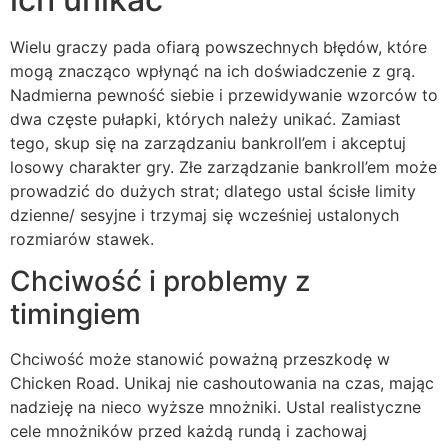
Wielu graczy pada ofiarą powszechnych błędów, które
mogą znacząco wpłynąć na ich doświadczenie z grą.
Nadmierna pewność siebie i przewidywanie wzorców to
dwa częste pułapki, których należy unikać. Zamiast
tego, skup się na zarządzaniu bankroll’em i akceptuj
losowy charakter gry. Złe zarządzanie bankroll’em może
prowadzić do dużych strat; dlatego ustal ścisłe limity
dzienne/ sesyjne i trzymaj się wcześniej ustalonych
rozmiarów stawek.
Chciwość i problemy z
timingiem
Chciwość może stanowić poważną przeszkodę w
Chicken Road. Unikaj nie cashoutowania na czas, mając
nadzieję na nieco wyższe mnożniki. Ustal realistyczne
cele mnożników przed każdą rundą i zachowaj