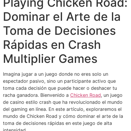
Playing Chicken Road:
Dominar el Arte de la
Toma de Decisiones
Rápidas en Crash
Multiplier Games
Imagina jugar a un juego donde no eres solo un
espectador pasivo, sino un participante activo que
toma cada decisión que puede hacer o deshacer tu
racha ganadora. Bienvenido a
Chicken Road
, un juego
de casino estilo crash que ha revolucionado el mundo
del gaming en línea. En este artículo, exploraremos el
mundo de Chicken Road y cómo dominar el arte de la
toma de decisiones rápidas en este juego de alta
intensidad.