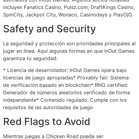
incluyen Fanatics Casino, Pulsz.com, DraftKings Casino,
SpinCity, Jackpot City, Wonaco, Casinodays y PlayOjO.
Safety and Security
La seguridad y protección son prioridades principales al
jugar en línea. Aquí algunas formas en que InOut Games
garantiza tu seguridad:
* Licencia de desarrollador: InOut Games opera bajo
licencias de juego apropiadas* Provably fair: Sistema
de verificación basado en blockchain* RNG certified:
Generador de números aleatorios verificado de forma
independiente* Contenido regulado: Cumple con los
requisitos de las autoridades de juego
Red Flags to Avoid
Mientras juegas a Chicken Road puede ser