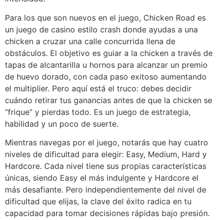
Para los que son nuevos en el juego, Chicken Road es
un juego de casino estilo crash donde ayudas a una
chicken a cruzar una calle concurrida llena de
obstáculos. El objetivo es guiar a la chicken a través de
tapas de alcantarilla u hornos para alcanzar un premio
de huevo dorado, con cada paso exitoso aumentando
el multiplier. Pero aquí está el truco: debes decidir
cuándo retirar tus ganancias antes de que la chicken se
“frique” y pierdas todo. Es un juego de estrategia,
habilidad y un poco de suerte.
Mientras navegas por el juego, notarás que hay cuatro
niveles de dificultad para elegir: Easy, Medium, Hard y
Hardcore. Cada nivel tiene sus propias características
únicas, siendo Easy el más indulgente y Hardcore el
más desafiante. Pero independientemente del nivel de
dificultad que elijas, la clave del éxito radica en tu
capacidad para tomar decisiones rápidas bajo presión.