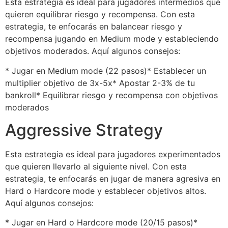
Esta estrategia es ideal para jugadores intermedios que
quieren equilibrar riesgo y recompensa. Con esta
estrategia, te enfocarás en balancear riesgo y
recompensa jugando en Medium mode y estableciendo
objetivos moderados. Aquí algunos consejos:
* Jugar en Medium mode (22 pasos)* Establecer un
multiplier objetivo de 3x-5x* Apostar 2-3% de tu
bankroll* Equilibrar riesgo y recompensa con objetivos
moderados
Aggressive Strategy
Esta estrategia es ideal para jugadores experimentados
que quieren llevarlo al siguiente nivel. Con esta
estrategia, te enfocarás en jugar de manera agresiva en
Hard o Hardcore mode y establecer objetivos altos.
Aquí algunos consejos:
* Jugar en Hard o Hardcore mode (20/15 pasos)*