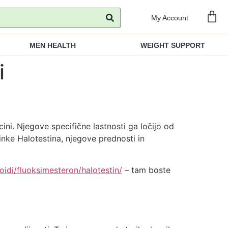
My Account
MEN HEALTH
WEIGHT SUPPORT
i
cini. Njegove specifične lastnosti ga ločijo od
inke Halotestina, njegove prednosti in
oidi/fluoksimesteron/halotestin/
– tam boste