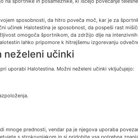
ajo na športnike in posameznike, ki iščejo povečanje telesn
svojem sposobnosti, da hitro poveča moč, kar je za športn
čni učinek Halotestina je sposobnost, da pospeši rast miši
ljivost omogoča športnikom, da zdržijo dlje na intenzivnih 
lotestin lahko pripomore k hitrejšemu izgorevanju odveč
n neželeni učinki
n pri uporabi Halotestina. Možni neželeni učinki vključujejo:
azpoloženja.
onudi mnoge prednosti, vendar pa je njegova uporaba poveza
etujete s strokovnjakom in si pridobite vsa potrebna znanj