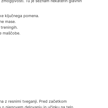
e zmogljivosti. Tu je seznam nekaterih glavnih
ike ključnega pomena.
čne mase.
treningih.
ne maščobe.
na z resnimi tveganji. Pred začetkom
a o njegovem delovanju in učinku na telo.