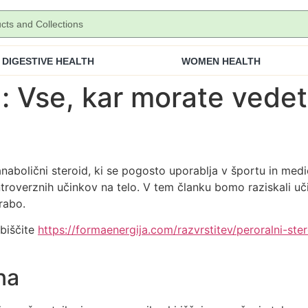
DIGESTIVE HEALTH
WOMEN HEALTH
: Vse, kar morate vedet
anabolični steroid, ki se pogosto uporablja v športu in medi
ntroverznih učinkov na telo. V tem članku bomo raziskali uč
rabo.
Obiščite
https://formaenergija.com/razvrstitev/peroralni-ster
na