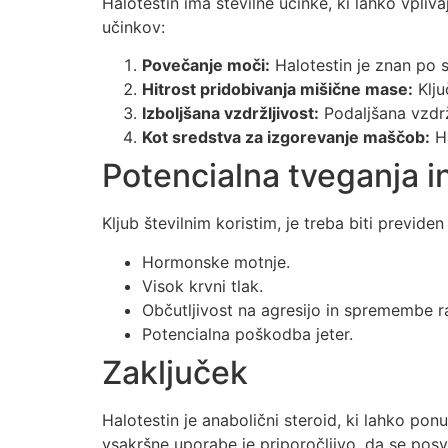
Halotestin ima številne učinke, ki lahko vpliv
učinkov:
Povečanje moči:
Halotestin je znan po 
Hitrost pridobivanja mišične mase:
Klju
Izboljšana vzdržljivost:
Podaljšana vzdrž
Kot sredstva za izgorevanje maščob:
Ha
Potencialna tveganja i
Kljub številnim koristim, je treba biti previde
Hormonske motnje.
Visok krvni tlak.
Občutljivost na agresijo in spremembe r
Potencialna poškodba jeter.
Zaključek
Halotestin je anabolični steroid, ki lahko p
vsakršne uporabe je priporočljivo, da se posv