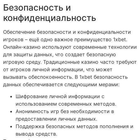
Безопасность и
конфиденциальность
Обеспечение безопасности и конфиденциальности
игроков – ещё одно важное преимущество 1xbet.
Онлайн-казино используют современные технологии
для защиты данных, что создает безопасную
игровую среду. Традиционные казино часто требуют
от игроков личной информации, что может
вызывать обеспокоенность. В 1xbet безопасность
данных обеспечивается следующими мерами:
Шифрование личной информации с
использованием современных методов.
Анонимность игр без необходимости в
предоставлении личных данных.
Поддержка безопасных методов пополнения и
вывода средств.