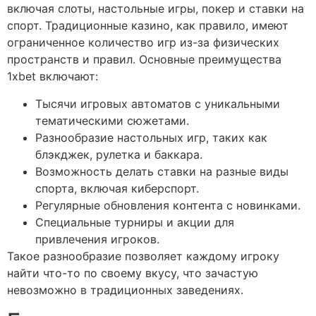
включая слоты, настольные игры, покер и ставки на
спорт. Традиционные казино, как правило, имеют
ограниченное количество игр из-за физических
пространств и правил. Основные преимущества
1xbet включают:
Тысячи игровых автоматов с уникальными
тематическими сюжетами.
Разнообразие настольных игр, таких как
блэкджек, рулетка и баккара.
Возможность делать ставки на разные виды
спорта, включая киберспорт.
Регулярные обновления контента с новинками.
Специальные турниры и акции для
привлечения игроков.
Такое разнообразие позволяет каждому игроку
найти что-то по своему вкусу, что зачастую
невозможно в традиционных заведениях.