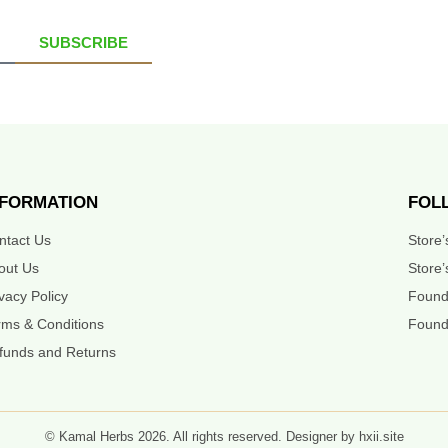
SUBSCRIBE
NFORMATION
FOL
ntact Us
Store
out Us
Store’
ivacy Policy
Found
rms & Conditions
Found
funds and Returns
© Kamal Herbs 2026. All rights reserved. Designer by hxii.site