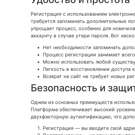
Регистрация с использованием электронно
требуется запоминать дополнительные лог
упрощает процесс, особенно для новичков
аккаунту в случае утери пароля. Вот нес
Нет необходимости запоминать допо
Процесс регистрации занимает всего
Можно использовать любой существ
Легкость в восстановлении доступа к
Возврат на сайт не требует новых ре
Безопасность и защи
Одним из основных преимуществ использо
Платформа обеспечивает высокий уровень
двухфакторную аутентификацию, что допол
Регистрация — вы вводите свой адре