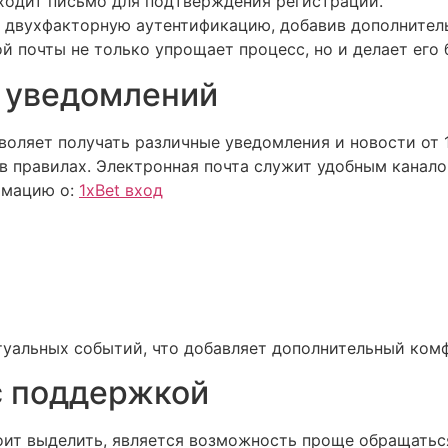
ходит письмо для подтверждения регистрации.
 двухфакторную аутентификацию, добавив дополнител
й почты не только упрощает процесс, но и делает его 
 уведомлений
воляет получать различные уведомления и новости от 
в правилах. Электронная почта служит удобным канало
рмацию о:
1xBet вход
ктуальных событий, что добавляет дополнительный ком
с поддержкой
ит выделить, является возможность проще обращаться 