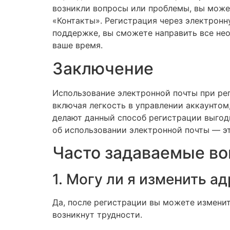
возникли вопросы или проблемы, вы може
«Контакты». Регистрация через электронн
поддержке, вы сможете направить все не
ваше время.
Заключение
Использование электронной почты при рег
включая легкость в управлении аккаунтом
делают данный способ регистрации выгод
об использовании электронной почты — эт
Часто задаваемые во
1. Могу ли я изменить а
Да, после регистрации вы можете изменит
возникнут трудности.