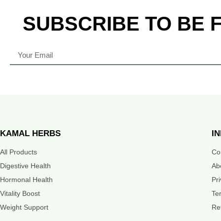
SUBSCRIBE TO BE 
KAMAL HERBS
I
All Products
Co
Digestive Health
Ab
Hormonal Health
Pr
Vitality Boost
Te
Weight Support
Re