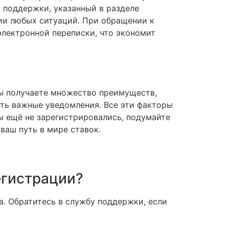
 поддержки, указанный в разделе
нии любых ситуаций. При обращении к
лектронной переписки, что экономит
 Вы получаете множество преимуществ,
ать важные уведомления. Все эти факторы
ы ещё не зарегистрировались, подумайте
ваш путь в мире ставок.
егистрации?
а. Обратитесь в службу поддержки, если