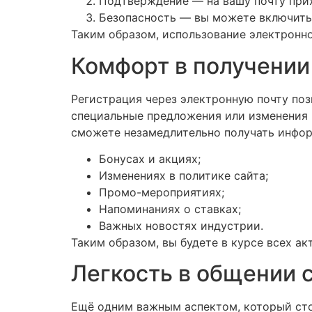
Подтверждение — на вашу почту при
Безопасность — вы можете включить
Таким образом, использование электронно
Комфорт в получении
Регистрация через электронную почту поз
специальные предложения или изменения 
сможете незамедлительно получать инфо
Бонусах и акциях;
Изменениях в политике сайта;
Промо-мероприятиях;
Напоминаниях о ставках;
Важных новостях индустрии.
Таким образом, вы будете в курсе всех а
Легкость в общении 
Ещё одним важным аспектом, который сто