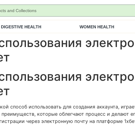
DIGESTIVE HEALTH
WOMEN HEALTH
пользования электро
ет
пользования электро
ет
акой способ использовать для создания аккаунта, игра
преимуществ, которые облегчают процесс и делают ег
истрации через электронную почту на платформе 1хбе