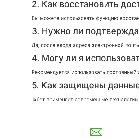
2. Как восстановить дос
Вы можете использовать функцию восстан
3. Нужно ли подтвержда
Да, после ввода адреса электронной почт
4. Могу ли я использов
Рекомендуется использовать постоянный а
5. Как защищены данные
1хбет применяет современные технологии