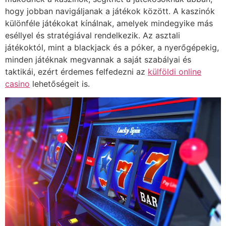
hogy jobban navigáljanak a játékok között. A kaszinók
különféle játékokat kínálnak, amelyek mindegyike más
eséllyel és stratégiával rendelkezik. Az asztali
játékoktól, mint a blackjack és a póker, a nyerőgépekig,
minden játéknak megvannak a saját szabályai és
taktikái, ezért érdemes felfedezni az
külföldi online
casino
lehetőségeit is.