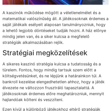
A kaszinók működése mögött a véletlenelmélet és a
matematikai valószínűség áll. A játékosoknak érdemes a
saját játékaik esélyeit alaposan tanulmányozniuk, hogy
a lehető legjobb döntéseket tudják hozni. A ház előnye
mindig jelen van, és a siker kulcsa a megfelelő
stratégiák alkalmazásában rejlik.
Stratégiai megközelítések
A sikeres kaszinó stratégia kulcsa a tudatosság és a
türelem. Fontos, hogy mindig tartsuk szem előtt a
költségvetésünket, és ne lépjünk a határainkon túl. A
bankroll kezelése elengedhetetlen ahhoz, hogy a játék
élvezete ne változzon frusztráló tapasztalattá. A
játékosoknak érdemes előre meghatározniuk, mennyit
hajlandóak költeni és veszzíteni.
Ezen kívül a különböző játékokhoz eltérő stratégiák