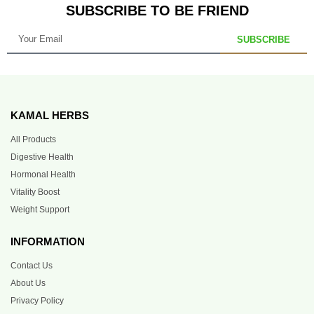
SUBSCRIBE TO BE FRIEND
SUBSCRIBE
KAMAL HERBS
All Products
Digestive Health
Hormonal Health
Vitality Boost
Weight Support
INFORMATION
Contact Us
About Us
Privacy Policy