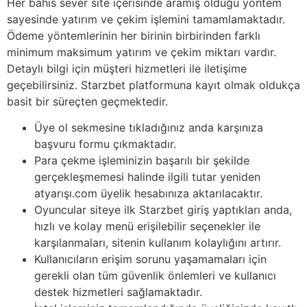
Her bahis sever site içerisinde aramış olduğu yöntem
sayesinde yatırım ve çekim işlemini tamamlamaktadır.
Ödeme yöntemlerinin her birinin birbirinden farklı
minimum maksimum yatırım ve çekim miktarı vardır.
Detaylı bilgi için müşteri hizmetleri ile iletişime
geçebilirsiniz. Starzbet platformuna kayıt olmak oldukça
basit bir süreçten geçmektedir.
Üye ol sekmesine tıkladığınız anda karşınıza
başvuru formu çıkmaktadır.
Para çekme işleminizin başarılı bir şekilde
gerçekleşmemesi halinde ilgili tutar yeniden
atyarışı.com üyelik hesabınıza aktarılacaktır.
Oyuncular siteye ilk Starzbet giriş yaptıkları anda,
hızlı ve kolay menü erişilebilir seçenekler ile
karşılanmaları, sitenin kullanım kolaylığını artırır.
Kullanıcıların erişim sorunu yaşamamaları için
gerekli olan tüm güvenlik önlemleri ve kullanıcı
destek hizmetleri sağlamaktadır.