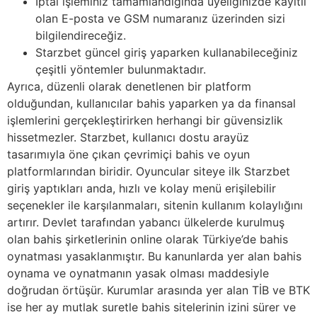
İptal işleminiz tamamlandığında üyeliğinizde kayıtlı
olan E-posta ve GSM numaranız üzerinden sizi
bilgilendireceğiz.
Starzbet güncel giriş yaparken kullanabileceğiniz
çeşitli yöntemler bulunmaktadır.
Ayrıca, düzenli olarak denetlenen bir platform
olduğundan, kullanıcılar bahis yaparken ya da finansal
işlemlerini gerçekleştirirken herhangi bir güvensizlik
hissetmezler. Starzbet, kullanıcı dostu arayüz
tasarımıyla öne çıkan çevrimiçi bahis ve oyun
platformlarından biridir. Oyuncular siteye ilk Starzbet
giriş yaptıkları anda, hızlı ve kolay menü erişilebilir
seçenekler ile karşılanmaları, sitenin kullanım kolaylığını
artırır. Devlet tarafından yabancı ülkelerde kurulmuş
olan bahis şirketlerinin online olarak Türkiye’de bahis
oynatması yasaklanmıştır. Bu kanunlarda yer alan bahis
oynama ve oynatmanın yasak olması maddesiyle
doğrudan örtüşür. Kurumlar arasında yer alan TİB ve BTK
ise her ay mutlak suretle bahis sitelerinin izini sürer ve