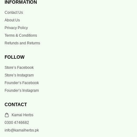
INFORMATION
Contact Us
About Us
Privacy Policy
Terms & Conditions
Refunds and Returns
FOLLOW
Store’s Facebook
Store’s Instagram
Founder’s Facebook
Founder’s Instagram
CONTACT
Kamal Herbs
0300 4746682
info@kamalherbs.pk