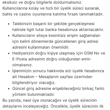
eksiksiz ve doğru bilgilerle doldurmalısınız.
Kullanıcılarına kolay ve hızlı bir üyelik süreci sunarak,
bahis ve casino oyunlarına katılma fırsatı tanımaktadır.
Talebinizin başarılı bir şekilde gerçekleşmesi
halinde ilgili tutar banka hesabınıza aktarılacaktır.
Kullanıcıların siteye kesintisiz erişim sağlamaları
için belirli dönemlerde güncellenen giriş adresi
adresini kullanmaları önemlidir.
Hediyenizin doğru kişiye ulaşması için GSM No ve
E-Posta adresinin doğru olduğundan emin
olmalısınız.
İşleminizin sonucu hakkında sizi üyelik hesabınıza
ait Hesabım – Mesajlarım sayfası üzerinden
bilgilendiriyor olacağız.
Güncel giriş adresine erişebileceğiniz birkaç farklı
yöntem bulunmaktadır.
Bu yazıda, nasıl üye olunacağını ve üyelik sürecinin
detaylarını inceleyeceğiz. Öncelikle, üyelik sürecinin ilk