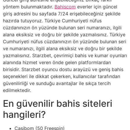
yöntem bulunmaktadır.
Bahiscom
everler için güncel
giriş adresini bu sayfada 7/24 erişebileceğiniz şekilde
hazırda tutuyoruz. Türkiye Cumhuriyeti nüfus
cüzdanınızın ön yüzünde bulunan seri numaranızı, ilgili
alana eksiksiz ve doğru bir şekilde yazmalısınız. Türkiye
Cumhuriyeti nüfus cüzdanınızın ön yüzünde bulunan seri
ve numaranızı, ilgili alana eksiksiz ve doğru bir şekilde
yazmalısınız. Starzbet, çevrimiçi bahis ve kumar oyunları
alanında hizmet veren önde gelen platformlardan
birisidir. Starzbet oyuncu dostu arayüzü ve geniş bahis
seçenekleri ile dikkat çekerken, kullanıcılar tarafından
güvenilirliği ve sunduğu avantajlar ile sıkça tercih
edilmektedir.
En güvenilir bahis siteleri
hangileri?
Casibom (50 Freespin)