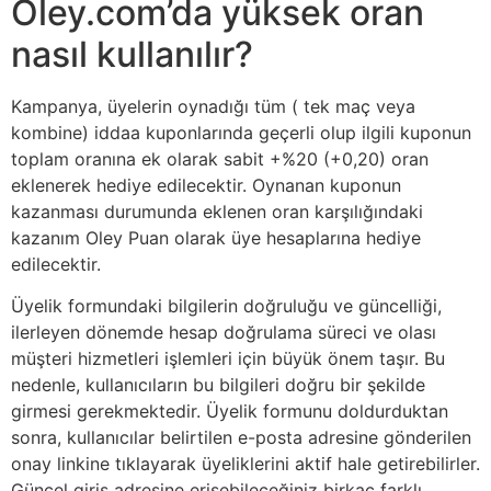
Oley.com’da yüksek oran
nasıl kullanılır?
Kampanya, üyelerin oynadığı tüm ( tek maç veya
kombine) iddaa kuponlarında geçerli olup ilgili kuponun
toplam oranına ek olarak sabit +%20 (+0,20) oran
eklenerek hediye edilecektir. Oynanan kuponun
kazanması durumunda eklenen oran karşılığındaki
kazanım Oley Puan olarak üye hesaplarına hediye
edilecektir.
Üyelik formundaki bilgilerin doğruluğu ve güncelliği,
ilerleyen dönemde hesap doğrulama süreci ve olası
müşteri hizmetleri işlemleri için büyük önem taşır. Bu
nedenle, kullanıcıların bu bilgileri doğru bir şekilde
girmesi gerekmektedir. Üyelik formunu doldurduktan
sonra, kullanıcılar belirtilen e-posta adresine gönderilen
onay linkine tıklayarak üyeliklerini aktif hale getirebilirler.
Güncel giriş adresine erişebileceğiniz birkaç farklı