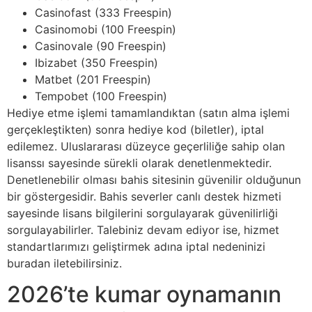
Casinofast (333 Freespin)
Casinomobi (100 Freespin)
Casinovale (90 Freespin)
Ibizabet (350 Freespin)
Matbet (201 Freespin)
Tempobet (100 Freespin)
Hediye etme işlemi tamamlandıktan (satın alma işlemi
gerçekleştikten) sonra hediye kod (biletler), iptal
edilemez. Uluslararası düzeyce geçerliliğe sahip olan
lisanssı sayesinde sürekli olarak denetlenmektedir.
Denetlenebilir olması bahis sitesinin güvenilir olduğunun
bir göstergesidir. Bahis severler canlı destek hizmeti
sayesinde lisans bilgilerini sorgulayarak güvenilirliği
sorgulayabilirler. Talebiniz devam ediyor ise, hizmet
standartlarımızı geliştirmek adına iptal nedeninizi
buradan iletebilirsiniz.
2026’te kumar oynamanın