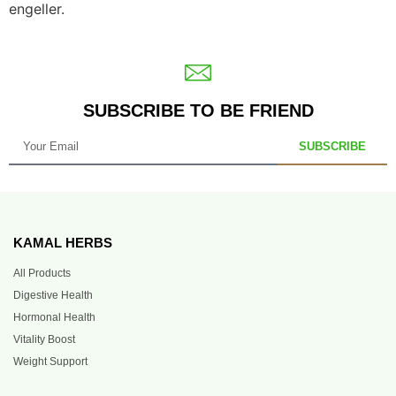
engeller.
SUBSCRIBE TO BE FRIEND
SUBSCRIBE
KAMAL HERBS
All Products
Digestive Health
Hormonal Health
Vitality Boost
Weight Support