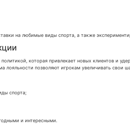
ставки на любимые виды спорта, а также эксперименти
кции
 политикой, которая привлекает новых клиентов и уд
мма лояльности позволяют игрокам увеличивать свои ш
иды спорта;
годными и интересными.