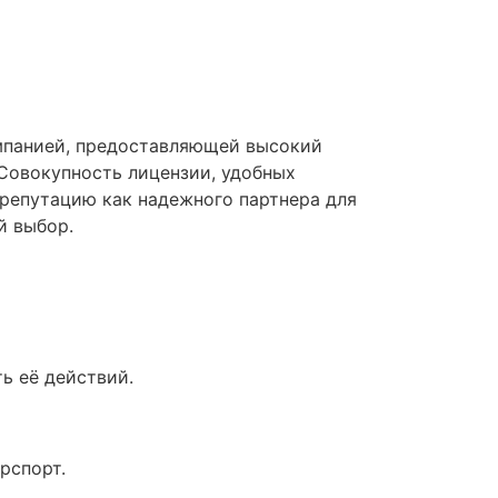
омпанией, предоставляющей высокий
Совокупность лицензии, удобных
репутацию как надежного партнера для
й выбор.
ь её действий.
рспорт.