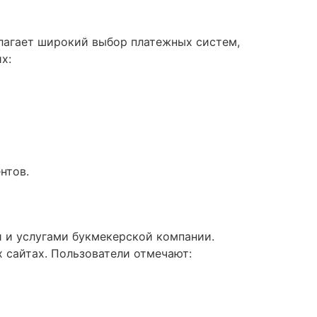
лагает широкий выбор платежных систем,
х:
нтов.
 и услугами букмекерской компании.
 сайтах. Пользователи отмечают: