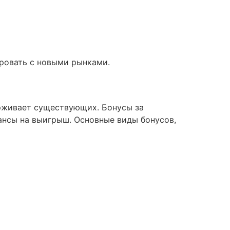
ровать с новыми рынками.
ерживает существующих. Бонусы за
ансы на выигрыш. Основные виды бонусов,