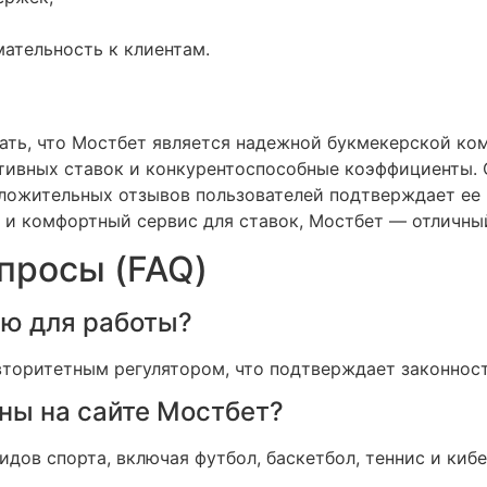
ательность к клиентам.
зать, что Мостбет является надежной букмекерской к
ртивных ставок и конкурентоспособные коэффициенты. 
ложительных отзывов пользователей подтверждает ее 
 и комфортный сервис для ставок, Мостбет — отличны
просы (FAQ)
ию для работы?
вторитетным регулятором, что подтверждает законност
пны на сайте Мостбет?
дов спорта, включая футбол, баскетбол, теннис и кибе