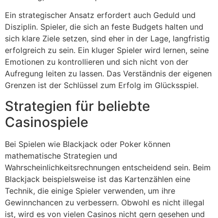
Ein strategischer Ansatz erfordert auch Geduld und
Disziplin. Spieler, die sich an feste Budgets halten und
sich klare Ziele setzen, sind eher in der Lage, langfristig
erfolgreich zu sein. Ein kluger Spieler wird lernen, seine
Emotionen zu kontrollieren und sich nicht von der
Aufregung leiten zu lassen. Das Verständnis der eigenen
Grenzen ist der Schlüssel zum Erfolg im Glücksspiel.
Strategien für beliebte
Casinospiele
Bei Spielen wie Blackjack oder Poker können
mathematische Strategien und
Wahrscheinlichkeitsrechnungen entscheidend sein. Beim
Blackjack beispielsweise ist das Kartenzählen eine
Technik, die einige Spieler verwenden, um ihre
Gewinnchancen zu verbessern. Obwohl es nicht illegal
ist, wird es von vielen Casinos nicht gern gesehen und