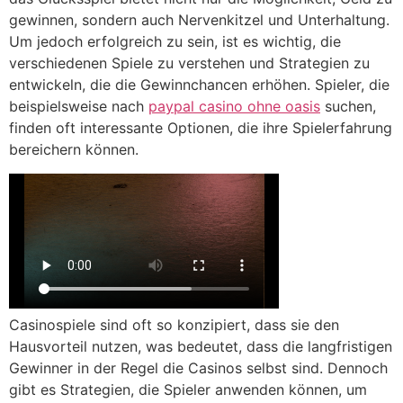
gewinnen, sondern auch Nervenkitzel und Unterhaltung.
Um jedoch erfolgreich zu sein, ist es wichtig, die
verschiedenen Spiele zu verstehen und Strategien zu
entwickeln, die die Gewinnchancen erhöhen. Spieler, die
beispielsweise nach
paypal casino ohne oasis​
suchen,
finden oft interessante Optionen, die ihre Spielerfahrung
bereichern können.
Casinospiele sind oft so konzipiert, dass sie den
Hausvorteil nutzen, was bedeutet, dass die langfristigen
Gewinner in der Regel die Casinos selbst sind. Dennoch
gibt es Strategien, die Spieler anwenden können, um