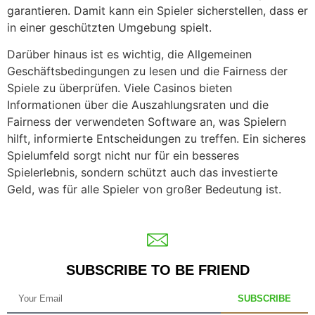
garantieren. Damit kann ein Spieler sicherstellen, dass er
in einer geschützten Umgebung spielt.
Darüber hinaus ist es wichtig, die Allgemeinen
Geschäftsbedingungen zu lesen und die Fairness der
Spiele zu überprüfen. Viele Casinos bieten
Informationen über die Auszahlungsraten und die
Fairness der verwendeten Software an, was Spielern
hilft, informierte Entscheidungen zu treffen. Ein sicheres
Spielumfeld sorgt nicht nur für ein besseres
Spielerlebnis, sondern schützt auch das investierte
Geld, was für alle Spieler von großer Bedeutung ist.
SUBSCRIBE TO BE FRIEND
SUBSCRIBE