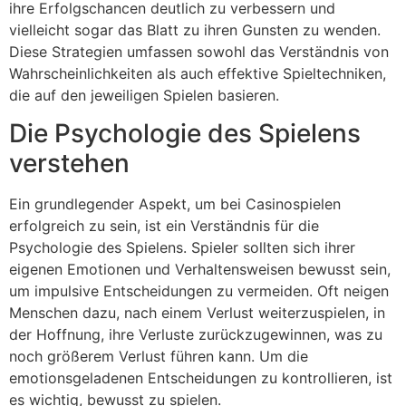
ihre Erfolgschancen deutlich zu verbessern und
vielleicht sogar das Blatt zu ihren Gunsten zu wenden.
Diese Strategien umfassen sowohl das Verständnis von
Wahrscheinlichkeiten als auch effektive Spieltechniken,
die auf den jeweiligen Spielen basieren.
Die Psychologie des Spielens
verstehen
Ein grundlegender Aspekt, um bei Casinospielen
erfolgreich zu sein, ist ein Verständnis für die
Psychologie des Spielens. Spieler sollten sich ihrer
eigenen Emotionen und Verhaltensweisen bewusst sein,
um impulsive Entscheidungen zu vermeiden. Oft neigen
Menschen dazu, nach einem Verlust weiterzuspielen, in
der Hoffnung, ihre Verluste zurückzugewinnen, was zu
noch größerem Verlust führen kann. Um die
emotionsgeladenen Entscheidungen zu kontrollieren, ist
es wichtig, bewusst zu spielen.