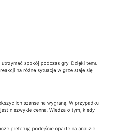
y utrzymać spokój podczas gry. Dzięki temu
eakcji na różne sytuacje w grze staje się
ększyć ich szanse na wygraną. W przypadku
y jest niezwykle cenna. Wiedza o tym, kiedy
cze preferują podejście oparte na analizie