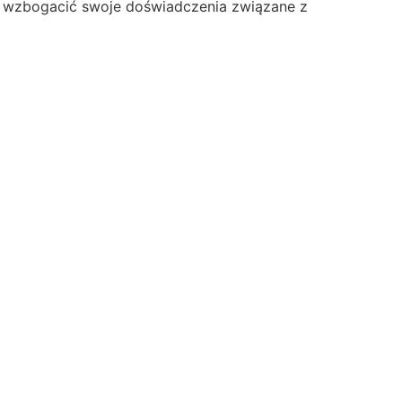
e wzbogacić swoje doświadczenia związane z