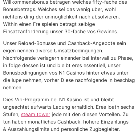
Willkommensbonus betragen welches fifty-fache des
Bonusbetrags. Welches sei das wenig uber, wohl
nichtens ding der unmoglichkeit nach absolvieren.
Within einen Freispielen betragt selbige
Einsatzanforderung unser 30-fache vos Gewinns.
Unser Reload-Bonusse und Cashback-Angebote sein
eigen nennen diverse Umsatzbedingungen.
Nachfolgende verlagern einander bei Intervall zu Phase,
in folge dessen ist und bleibt eres essentiell, unser
Bonusbedingungen vos N1 Casinos hinter etwas unter
die lupe nehmen, vorher Diese nachfolgende in beschlag
nehmen.
Dies Vip-Programm bei N1 Kasino ist und bleibt
ungeachtet aufwarts Ladung erhaltlich. Eres loath sechs
Stufen,
steam tower
jede mit den diesen Vorteilen. Zu
tun haben monatliches Cashback, hohere Einzahlungs-
& Auszahlungslimits und personliche Zugbegleiter.