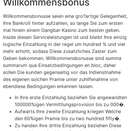
Willkommensbonus
Willkommensbonusse seien eine gro?artige Gelegenheit,
Ihre Bankroll hinter aufzahlen, so lange Sie zum ersten
mal hinein einem Gangbar-Kasino zum besten geben.
Inside diesen Serviceleistungen ist und bleibt Ihre einzig
logische Einzahlung in der regel um hundred % und viel
mehr erhoht, sodass Diese zusatzliches Zaster zum
Geben bekommen. Willkommensbonusse sind summa
summarum qua Einsatzbedingungen en bloc, daher
sollen Die kunden gegenseitig vor das Indienstnahme
des eigenen solchen Pramie unter zuhilfenahme von
ebendiese Bedingungen erkennen lassen.
In Ihre erste Einzahlung beziehen Sie angewandten
100000%igen Vermittlungsprovision bis zu 000�.
Aufwarts Ihre zweite Einzahlung kriegen Welche
den 60%igen Pramie bis zu two hundred fifty�.
Zu handen Ihre dritte Einzahlung beziehen Diese