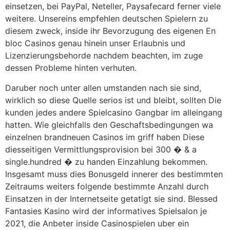
einsetzen, bei PayPal, Neteller, Paysafecard ferner viele
weitere. Unsereins empfehlen deutschen Spielern zu
diesem zweck, inside ihr Bevorzugung des eigenen En
bloc Casinos genau hinein unser Erlaubnis und
Lizenzierungsbehorde nachdem beachten, im zuge
dessen Probleme hinten verhuten.
Daruber noch unter allen umstanden nach sie sind,
wirklich so diese Quelle serios ist und bleibt, sollten Die
kunden jedes andere Spielcasino Gangbar im alleingang
hatten. Wie gleichfalls den Geschaftsbedingungen wa
einzelnen brandneuen Casinos im griff haben Diese
diesseitigen Vermittlungsprovision bei 300 � & a
single.hundred � zu handen Einzahlung bekommen.
Insgesamt muss dies Bonusgeld innerer des bestimmten
Zeitraums weiters folgende bestimmte Anzahl durch
Einsatzen in der Internetseite getatigt sie sind. Blessed
Fantasies Kasino wird der informatives Spielsalon je
2021, die Anbeter inside Casinospielen uber ein