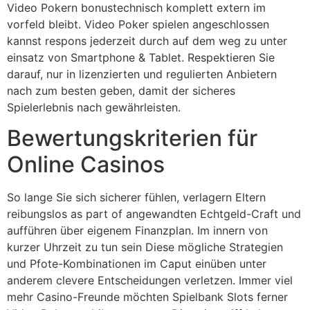
Video Pokern bonustechnisch komplett extern im
vorfeld bleibt. Video Poker spielen angeschlossen
kannst respons jederzeit durch auf dem weg zu unter
einsatz von Smartphone & Tablet. Respektieren Sie
darauf, nur in lizenzierten und regulierten Anbietern
nach zum besten geben, damit der sicheres
Spielerlebnis nach gewährleisten.
Bewertungskriterien für
Online Casinos
So lange Sie sich sicherer fühlen, verlagern Eltern
reibungslos as part of angewandten Echtgeld-Craft und
aufführen über eigenem Finanzplan. Im innern von
kurzer Uhrzeit zu tun sein Diese mögliche Strategien
und Pfote-Kombinationen im Caput einüben unter
anderem clevere Entscheidungen verletzen. Immer viel
mehr Casino-Freunde möchten Spielbank Slots ferner