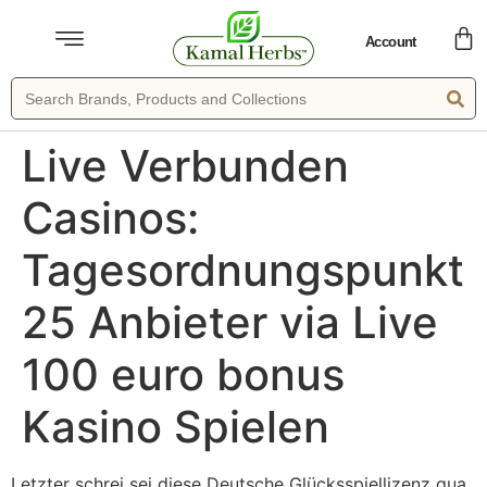
Account
Live Verbunden
Casinos:
Tagesordnungspunkt
25 Anbieter via Live
100 euro bonus
Kasino Spielen
Letzter schrei sei diese Deutsche Glücksspiellizenz qua