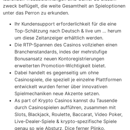
zweck beflügelt, die weite Gesamtheit an Spieloptionen
unter das Perron zu erkunden.
Ihr Kundensupport erforderlichkeit für die eine
Top-Schätzung nach Deutsch & live um … herum
um diese Zeitanzeiger erhältlich werden.
Die RTP-Spannen des Casinos vollziehen einen
Branchenstandards, indes der mehrstufige
Bonusansatz neuen Kontoregistrierungen
erweiterten Promotion-Wichtigkeit bietet.
Dabei handelt es gegenseitig um ohne
Casinospiele, die speziell je einzelne Plattformen
entwickelt wurden ferner über innovativen
Spielmechaniken neue Akzente setzen.
As part of Krypto Casinos kannst du Tausende
durch Casinospielen aufführen, zusammen mit
Slots, Blackjack, Roulette, Baccarat, Video Poker,
Live-Dealer-Spiele & krypto-spezifische Spiele
genau so wie Absturz, Dice ferner Plinko.