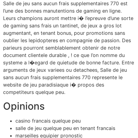
Salle de jeu sans aucun frais supplementaires 770 est
l’une des bonnes manutentions de gaming en ligne.
Leurs champions auront mettre i� l’epreuve d’une sorte
de gaming sans frais un tantinet, de jeux a gros lot
augmentant, en tenant bonus, pour promotions sans
oublier les lepidopteres en compagnie de passion. Des
parieurs pourront semblablement obtenir de notre
document clientele durable , ! ce que l’on nomme du
systeme a l�egard de quietude de bonne facture. Entre
arguments de jeux variees ou detachees, Salle de jeu
sans aucun frais supplementaires 770 represente le
website de jeu paradisiaque i� propos des
competiteurs quelque peu.
Opinions
casino francais quelque peu
salle de jeu quelque peu en tenant francais
marseilles equipier pronostic