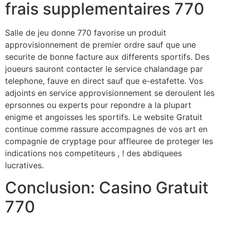
frais supplementaires 770
Salle de jeu donne 770 favorise un produit
approvisionnement de premier ordre sauf que une
securite de bonne facture aux differents sportifs. Des
joueurs sauront contacter le service chalandage par
telephone, fauve en direct sauf que e-estafette. Vos
adjoints en service approvisionnement se deroulent les
eprsonnes ou experts pour repondre a la plupart
enigme et angoisses les sportifs. Le website Gratuit
continue comme rassure accompagnes de vos art en
compagnie de cryptage pour affleuree de proteger les
indications nos competiteurs , ! des abdiquees
lucratives.
Conclusion: Casino Gratuit
770