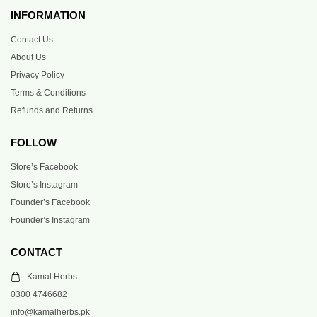
INFORMATION
Contact Us
About Us
Privacy Policy
Terms & Conditions
Refunds and Returns
FOLLOW
Store’s Facebook
Store’s Instagram
Founder’s Facebook
Founder’s Instagram
CONTACT
Kamal Herbs
0300 4746682
info@kamalherbs.pk