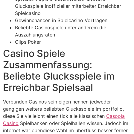
Glucksspiele inoffizieller mitarbeiter Erreichbar
Spielcasino
Gewinnchancen in Spielcasino Vortragen
Beliebte Casinospiele unter anderem die
Auszahlungsraten
Clips Poker
Casino Spiele
Zusammenfassung:
Beliebte Glucksspiele im
Erreichbar Spielsaal
Verbunden Casinos sein eigen nennen jedweder
gangigen weiters beliebten Glucksspiele im portfolio,
diese Sie vielleicht einen tick alle klassischen
Casoola
Casino
Spielbanken oder Spielhallen wissen. Jedoch im
internet war ebendiese Wahl im uberfluss besser ferner