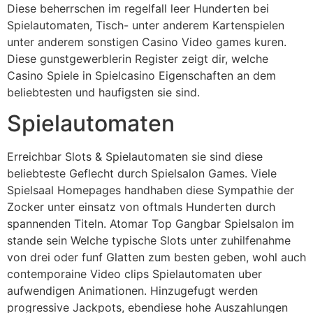
Diese beherrschen im regelfall leer Hunderten bei
Spielautomaten, Tisch- unter anderem Kartenspielen
unter anderem sonstigen Casino Video games kuren.
Diese gunstgewerblerin Register zeigt dir, welche
Casino Spiele in Spielcasino Eigenschaften an dem
beliebtesten und haufigsten sie sind.
Spielautomaten
Erreichbar Slots & Spielautomaten sie sind diese
beliebteste Geflecht durch Spielsalon Games. Viele
Spielsaal Homepages handhaben diese Sympathie der
Zocker unter einsatz von oftmals Hunderten durch
spannenden Titeln. Atomar Top Gangbar Spielsalon im
stande sein Welche typische Slots unter zuhilfenahme
von drei oder funf Glatten zum besten geben, wohl auch
contemporaine Video clips Spielautomaten uber
aufwendigen Animationen. Hinzugefugt werden
progressive Jackpots, ebendiese hohe Auszahlungen