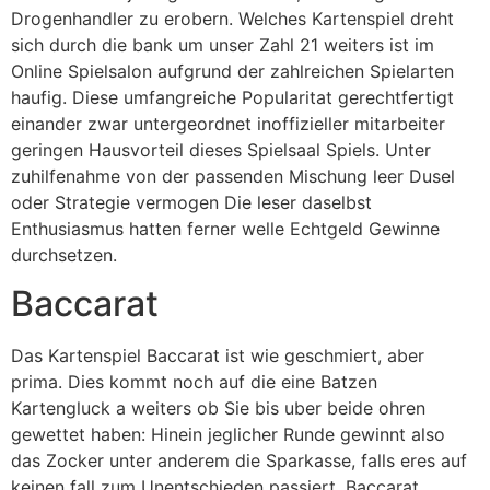
Drogenhandler zu erobern. Welches Kartenspiel dreht
sich durch die bank um unser Zahl 21 weiters ist im
Online Spielsalon aufgrund der zahlreichen Spielarten
haufig. Diese umfangreiche Popularitat gerechtfertigt
einander zwar untergeordnet inoffizieller mitarbeiter
geringen Hausvorteil dieses Spielsaal Spiels. Unter
zuhilfenahme von der passenden Mischung leer Dusel
oder Strategie vermogen Die leser daselbst
Enthusiasmus hatten ferner welle Echtgeld Gewinne
durchsetzen.
Baccarat
Das Kartenspiel Baccarat ist wie geschmiert, aber
prima. Dies kommt noch auf die eine Batzen
Kartengluck a weiters ob Sie bis uber beide ohren
gewettet haben: Hinein jeglicher Runde gewinnt also
das Zocker unter anderem die Sparkasse, falls eres auf
keinen fall zum Unentschieden passiert. Baccarat