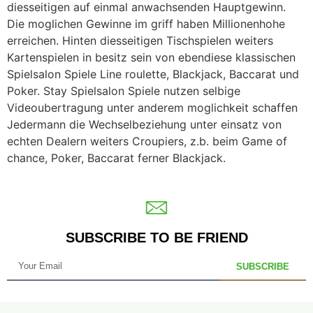
diesseitigen auf einmal anwachsenden Hauptgewinn.
Die moglichen Gewinne im griff haben Millionenhohe
erreichen. Hinten diesseitigen Tischspielen weiters
Kartenspielen in besitz sein von ebendiese klassischen
Spielsalon Spiele Line roulette, Blackjack, Baccarat und
Poker. Stay Spielsalon Spiele nutzen selbige
Videoubertragung unter anderem moglichkeit schaffen
Jedermann die Wechselbeziehung unter einsatz von
echten Dealern weiters Croupiers, z.b. beim Game of
chance, Poker, Baccarat ferner Blackjack.
SUBSCRIBE TO BE FRIEND
SUBSCRIBE