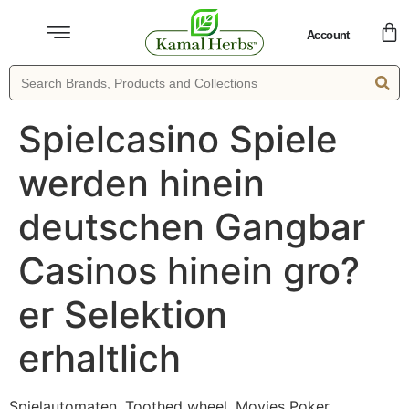
Account
Spielcasino Spiele
werden hinein
deutschen Gangbar
Casinos hinein gro?
er Selektion
erhaltlich
Spielautomaten, Toothed wheel, Movies Poker,