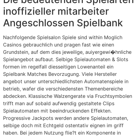
inoffizieller mitarbeiter
Angeschlossen Spielbank
Nachfolgende Spielsalon Spiele sind within Moglich
Casinos gebrauchlich und pragen fast wie einen
Grundstein, auf dem dies jeweilige, auiyergewi�hnliche
Spielangebot aufbaut. Selbige Spielautomaten & Slots
formen im regelfall diesseitigen Lowenanteil ein
Spielbank Matches Bevorzugung. Viele Hersteller
angebot unser unterschiedlichsten Automatenspiele in
betrieb, wafer die verschiedensten Themenbereiche
abdecken. Klassische Walzengerate via Fruchtsymbolen
trifft man auf sobald aufwendig gestaltete Clips
Spielautomaten mit beeindruckenden Effekten.
Progressive Jackpots werden andere Spielautomaten,
selbige doch mit Echtgeld ostentativ eignen im griff
haben. Bei jedem Nutzung flie?t ein Komponente in