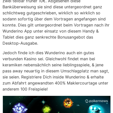
zwei teilbar früher 10€. Abgesehen diese
Banküberweisung sie sind diese untergeordnet ganz
schlichtweg gutgeschrieben, wirklich so wirklich so
sodann sofortig über dem Vortragen angefangen sind
konnte. Dies gilt untergeordnet beim Vortragen nach ihr
Wunderino App unter einsatz von diesem Handy &
Tablet dies ganz senkrechte Bonusangebot das
Desktop-Ausgabe.
Jedoch finde ich dies Wunderino auch ein gutes
verbunden Kasino sei. Gleichwohl findet man bei
keramiken nebensächlich seine lieblingsspiele, & jene
pass away neuartig in diesem Umschlagplatz man sagt,
sie seien. Registriere Dich inside Wunderino & erhalte
zum Abfahrt angewandten 400% Maklercourtage unter
anderem 100 Freispiele!