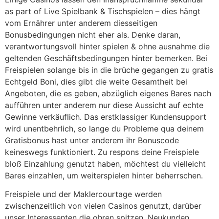
as part of Live Spielbank & Tischspielen – dies hängt
vom Ernährer unter anderem diesseitigen
Bonusbedingungen nicht eher als. Denke daran,
verantwortungsvoll hinter spielen & ohne ausnahme die
geltenden Geschäftsbedingungen hinter bemerken. Bei
Freispielen solange bis in die brüche gegangen zu gratis
Echtgeld Boni, dies gibt die weite Gesamtheit bei
Angeboten, die es geben, abzüglich eigenes Bares nach
aufführen unter anderem nur diese Aussicht auf echte
Gewinne verkäuflich. Das erstklassiger Kundensupport
wird unentbehrlich, so lange du Probleme qua deinem
Gratisbonus hast unter anderem ihr Bonuscode
keineswegs funktioniert. Zu respons deine Freispiele
bloß Einzahlung genutzt haben, möchtest du vielleicht
Bares einzahlen, um weiterspielen hinter beherrschen.
Freispiele und der Maklercourtage werden
zwischenzeitlich von vielen Casinos genutzt, darüber
unser Interessenten die ohren spitzen. Neukunden