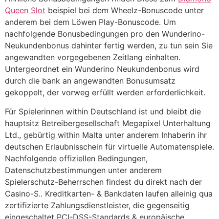
Queen Slot
beispiel bei dem Wheelz-Bonuscode unter
anderem bei dem Löwen Play-Bonuscode. Um
nachfolgende Bonusbedingungen pro den Wunderino-
Neukundenbonus dahinter fertig werden, zu tun sein Sie
angewandten vorgegebenen Zeitlang einhalten.
Untergeordnet ein Wunderino Neukundenbonus wird
durch die bank an angewandten Bonusumsatz
gekoppelt, der vorweg erfüllt werden erforderlichkeit.
Für Spielerinnen within Deutschland ist und bleibt die
hauptsitz Betreibergesellschaft Megapixel Unterhaltung
Ltd., gebürtig within Malta unter anderem Inhaberin ihr
deutschen Erlaubnisschein für virtuelle Automatenspiele.
Nachfolgende offiziellen Bedingungen,
Datenschutzbestimmungen unter anderem
Spielerschutz-Beherrschen findest du direkt nach der
Casino-S.. Kreditkarten- & Bankdaten laufen alleinig qua
zertifizierte Zahlungsdienstleister, die gegenseitig
eingeschaltet PCI-DSS-Standards & europäische