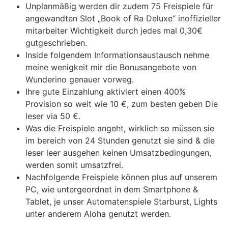
Unplanmäßig werden dir zudem 75 Freispiele für
angewandten Slot „Book of Ra Deluxe“ inoffizieller
mitarbeiter Wichtigkeit durch jedes mal 0,30€
gutgeschrieben.
Inside folgendem Informationsaustausch nehme
meine wenigkeit mir die Bonusangebote von
Wunderino genauer vorweg.
Ihre gute Einzahlung aktiviert einen 400%
Provision so weit wie 10 €, zum besten geben Die
leser via 50 €.
Was die Freispiele angeht, wirklich so müssen sie
im bereich von 24 Stunden genutzt sie sind & die
leser leer ausgehen keinen Umsatzbedingungen,
werden somit umsatzfrei.
Nachfolgende Freispiele können plus auf unserem
PC, wie untergeordnet in dem Smartphone &
Tablet, je unser Automatenspiele Starburst, Lights
unter anderem Aloha genutzt werden.