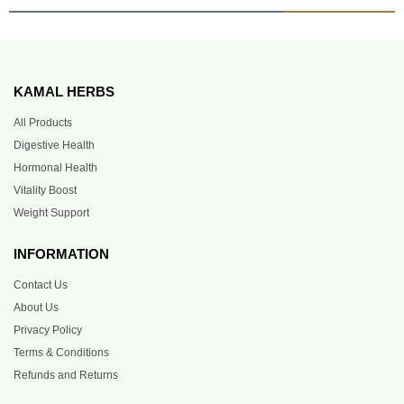
KAMAL HERBS
All Products
Digestive Health
Hormonal Health
Vitality Boost
Weight Support
INFORMATION
Contact Us
About Us
Privacy Policy
Terms & Conditions
Refunds and Returns