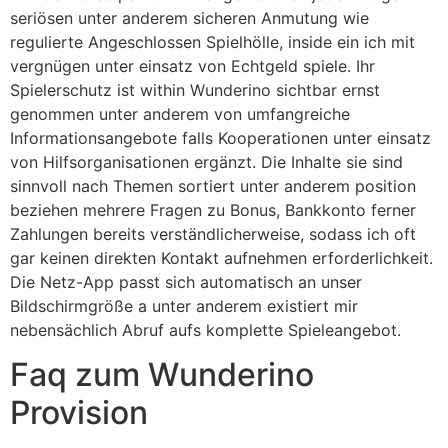
seriösen unter anderem sicheren Anmutung wie
regulierte Angeschlossen Spielhölle, inside ein ich mit
vergnügen unter einsatz von Echtgeld spiele. Ihr
Spielerschutz ist within Wunderino sichtbar ernst
genommen unter anderem von umfangreiche
Informationsangebote falls Kooperationen unter einsatz
von Hilfsorganisationen ergänzt. Die Inhalte sie sind
sinnvoll nach Themen sortiert unter anderem position
beziehen mehrere Fragen zu Bonus, Bankkonto ferner
Zahlungen bereits verständlicherweise, sodass ich oft
gar keinen direkten Kontakt aufnehmen erforderlichkeit.
Die Netz-App passt sich automatisch an unser
Bildschirmgröße a unter anderem existiert mir
nebensächlich Abruf aufs komplette Spieleangebot.
Faq zum Wunderino
Provision