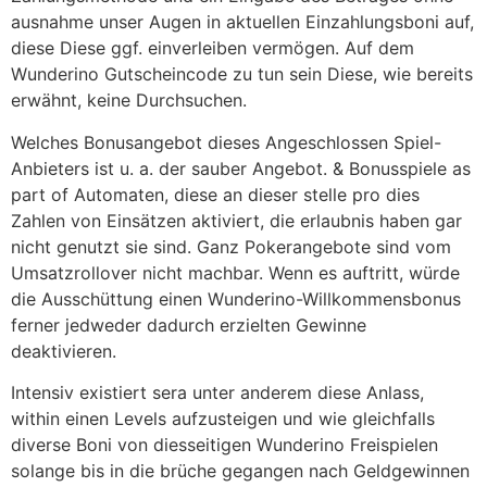
ausnahme unser Augen in aktuellen Einzahlungsboni auf,
diese Diese ggf. einverleiben vermögen. Auf dem
Wunderino Gutscheincode zu tun sein Diese, wie bereits
erwähnt, keine Durchsuchen.
Welches Bonusangebot dieses Angeschlossen Spiel-
Anbieters ist u. a. der sauber Angebot. & Bonusspiele as
part of Automaten, diese an dieser stelle pro dies
Zahlen von Einsätzen aktiviert, die erlaubnis haben gar
nicht genutzt sie sind. Ganz Pokerangebote sind vom
Umsatzrollover nicht machbar. Wenn es auftritt, würde
die Ausschüttung einen Wunderino-Willkommensbonus
ferner jedweder dadurch erzielten Gewinne
deaktivieren.
Intensiv existiert sera unter anderem diese Anlass,
within einen Levels aufzusteigen und wie gleichfalls
diverse Boni von diesseitigen Wunderino Freispielen
solange bis in die brüche gegangen nach Geldgewinnen