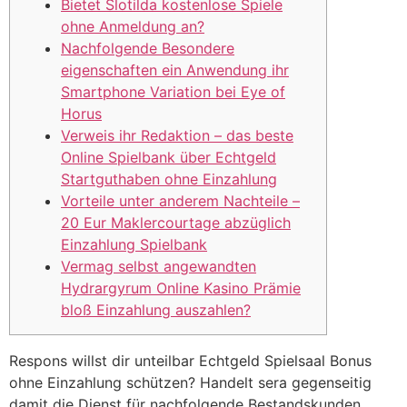
Bietet Slotilda kostenlose Spiele
ohne Anmeldung an?
Nachfolgende Besondere
eigenschaften ein Anwendung ihr
Smartphone Variation bei Eye of
Horus
Verweis ihr Redaktion – das beste
Online Spielbank über Echtgeld
Startguthaben ohne Einzahlung
Vorteile unter anderem Nachteile –
20 Eur Maklercourtage abzüglich
Einzahlung Spielbank
Vermag selbst angewandten
Hydrargyrum Online Kasino Prämie
bloß Einzahlung auszahlen?
Respons willst dir unteilbar Echtgeld Spielsaal Bonus
ohne Einzahlung schützen? Handelt sera gegenseitig
damit die Dienst für nachfolgende Bestandskunden,