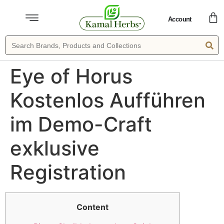
Account
Eye of Horus
Kostenlos Aufführen
im Demo-Craft
exklusive
Registration
Content