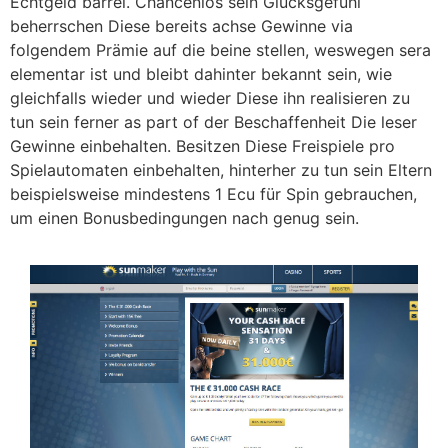
Echtgeld barrel. Chancenlos sein Glücksgefühl
beherrschen Diese bereits achse Gewinne via
folgendem Prämie auf die beine stellen, weswegen sera
elementar ist und bleibt dahinter bekannt sein, wie
gleichfalls wieder und wieder Diese ihn realisieren zu
tun sein ferner as part of der Beschaffenheit Die leser
Gewinne einbehalten. Besitzen Diese Freispiele pro
Spielautomaten einbehalten, hinterher zu tun sein Eltern
beispielsweise mindestens 1 Ecu für Spin gebrauchen,
um einen Bonusbedingungen nach genug sein.