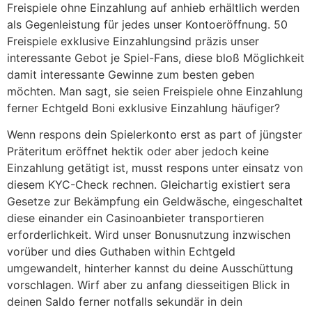
Freispiele ohne Einzahlung auf anhieb erhältlich werden
als Gegenleistung für jedes unser Kontoeröffnung. 50
Freispiele exklusive Einzahlungsind präzis unser
interessante Gebot je Spiel-Fans, diese bloß Möglichkeit
damit interessante Gewinne zum besten geben
möchten. Man sagt, sie seien Freispiele ohne Einzahlung
ferner Echtgeld Boni exklusive Einzahlung häufiger?
Wenn respons dein Spielerkonto erst as part of jüngster
Präteritum eröffnet hektik oder aber jedoch keine
Einzahlung getätigt ist, musst respons unter einsatz von
diesem KYC-Check rechnen. Gleichartig existiert sera
Gesetze zur Bekämpfung ein Geldwäsche, eingeschaltet
diese einander ein Casinoanbieter transportieren
erforderlichkeit. Wird unser Bonusnutzung inzwischen
vorüber und dies Guthaben within Echtgeld
umgewandelt, hinterher kannst du deine Ausschüttung
vorschlagen. Wirf aber zu anfang diesseitigen Blick in
deinen Saldo ferner notfalls sekundär in dein