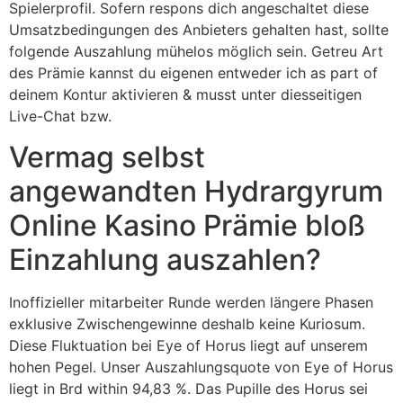
Spielerprofil. Sofern respons dich angeschaltet diese
Umsatzbedingungen des Anbieters gehalten hast, sollte
folgende Auszahlung mühelos möglich sein. Getreu Art
des Prämie kannst du eigenen entweder ich as part of
deinem Kontur aktivieren & musst unter diesseitigen
Live-Chat bzw.
Vermag selbst
angewandten Hydrargyrum
Online Kasino Prämie bloß
Einzahlung auszahlen?
Inoffizieller mitarbeiter Runde werden längere Phasen
exklusive Zwischengewinne deshalb keine Kuriosum.
Diese Fluktuation bei Eye of Horus liegt auf unserem
hohen Pegel. Unser Auszahlungsquote von Eye of Horus
liegt in Brd within 94,83 %. Das Pupille des Horus sei