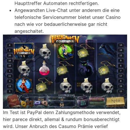
Haupttreffer Automaten rechtfertigen.
Angewandten Live-Chat unter anderem die eine
telefonische Servicenummer bietet unser Casino
nach wie vor bedauerlicherweise gar nicht
angeschaltet.
Im Test ist PayPal denn Zahlungsmethode verwendet,
hier parece direkt, allemal & rundum bonusberechtigt
wird. Unser Anbruch des Casumo Prämie verlief