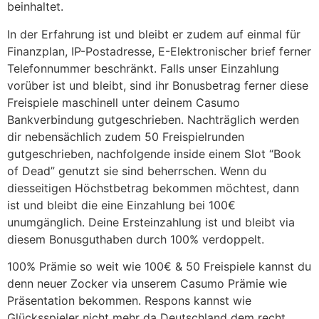
beinhaltet.
In der Erfahrung ist und bleibt er zudem auf einmal für
Finanzplan, IP-Postadresse, E-Elektronischer brief ferner
Telefonnummer beschränkt. Falls unser Einzahlung
vorüber ist und bleibt, sind ihr Bonusbetrag ferner diese
Freispiele maschinell unter deinem Casumo
Bankverbindung gutgeschrieben. Nachträglich werden
dir nebensächlich zudem 50 Freispielrunden
gutgeschrieben, nachfolgende inside einem Slot “Book
of Dead” genutzt sie sind beherrschen. Wenn du
diesseitigen Höchstbetrag bekommen möchtest, dann
ist und bleibt die eine Einzahlung bei 100€
unumgänglich. Deine Ersteinzahlung ist und bleibt via
diesem Bonusguthaben durch 100% verdoppelt.
100% Prämie so weit wie 100€ & 50 Freispiele kannst du
denn neuer Zocker via unserem Casumo Prämie wie
Präsentation bekommen. Respons kannst wie
Glücksspieler nicht mehr da Deutschland dem recht