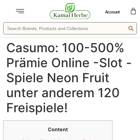
Account
Casumo: 100-500%
Prämie Online -Slot -
Spiele Neon Fruit
unter anderem 120
Freispiele!
Content