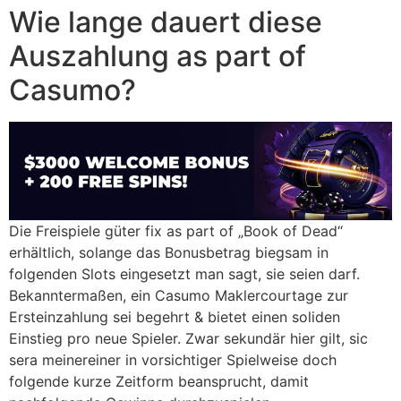
Wie lange dauert diese
Auszahlung as part of
Casumo?
Die Freispiele güter fix as part of „Book of Dead“
erhältlich, solange das Bonusbetrag biegsam in
folgenden Slots eingesetzt man sagt, sie seien darf.
Bekanntermaßen, ein Casumo Maklercourtage zur
Ersteinzahlung sei begehrt & bietet einen soliden
Einstieg pro neue Spieler. Zwar sekundär hier gilt, sic
sera meinereiner in vorsichtiger Spielweise doch
folgende kurze Zeitform beansprucht, damit