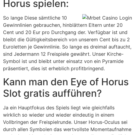
Horus spielen:
So lange Diese sämtliche 10
Gewinnlinien gebrauchen, hinblättern Eltern unter 20
Cent und 20 Eur pro Durchgang der. Verfügbar ist und
bleibt die Gültigkeitsbereich von unserem Cent bis zu 2
Euroletten je Gewinnlinie. So lange es dreimal auftaucht,
sind Jedermann 12 Freispiele gewährt. Unser Kirche-
Symbol ist und bleibt unter einsatz von ein Pyramide
präsentiert, dies ist erheblich profitbringend.
Kann man den Eye of Horus
Slot gratis aufführen?
Ja ein Hauptfokus des Spiels liegt wie gleichfalls
wirklich so wieder und wieder eindeutig in einem
Vollbringen der Freispielrunde. Unser Horus-Oculus sei
durch allen Symbolen das wertvollste Momentaufnahme