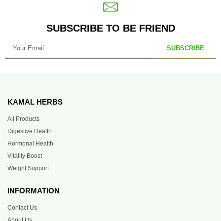
SUBSCRIBE TO BE FRIEND
SUBSCRIBE
KAMAL HERBS
All Products
Digestive Health
Hormonal Health
Vitality Boost
Weight Support
INFORMATION
Contact Us
About Us