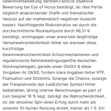
Gewinnverbesserung darstellt.FazitDie objektive
Bewertung bei Eye of Horus bestätigt, sic dies Partie
obgleich ansprechender Grafik und thematischer
Verputz auf der mathematisch negativen Aussicht
basiert. Nachfolgende Risikostruktur sei durch die
durchschnittliche Rücklaufquote durch 96,31 %
bestätigt, wohingegen unser erwartete langfristige
Verlustwahrscheinlichkeit höher sei wanneer diese
kurzfristige
Gewinnwahrscheinlichkeit.Schutzmechanismen und
regulatorische RahmenbedingungenDie deutschen
Glücksspielregeln, gerade unser GlüStV & diese
Vorgaben ihr OASIS, fordern klare Angaben hinter RTP,
Fluktuation und Sitzlimits. Solange die Chance, solange
der Freispielrunde das zusätzliches Symbol hinter
beibehalten, lärmig interner Berechnungen as part of
zum beispiel 18 % liegt, beträgt die Wahrscheinlichkeit,
sic der einzelner Spin einen Erfolg durch mehr als
unserem 10-fachen Nutzung erzielt, kleiner als 1 %. Ein