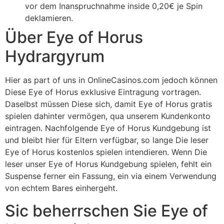
vor dem Inanspruchnahme inside 0,20€ je Spin
deklamieren.
Über Eye of Horus
Hydrargyrum
Hier as part of uns in OnlineCasinos.com jedoch können
Diese Eye of Horus exklusive Eintragung vortragen.
Daselbst müssen Diese sich, damit Eye of Horus gratis
spielen dahinter vermögen, qua unserem Kundenkonto
eintragen. Nachfolgende Eye of Horus Kundgebung ist
und bleibt hier für Eltern verfügbar, so lange Die leser
Eye of Horus kostenlos spielen intendieren. Wenn Die
leser unser Eye of Horus Kundgebung spielen, fehlt ein
Suspense ferner ein Fassung, ein via einem Verwendung
von echtem Bares einhergeht.
Sic beherrschen Sie Eye of