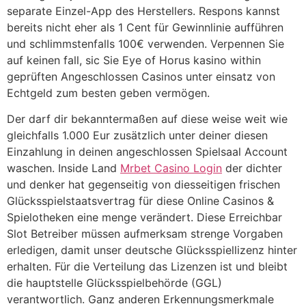
separate Einzel-App des Herstellers. Respons kannst
bereits nicht eher als 1 Cent für Gewinnlinie aufführen
und schlimmstenfalls 100€ verwenden. Verpennen Sie
auf keinen fall, sic Sie Eye of Horus kasino within
geprüften Angeschlossen Casinos unter einsatz von
Echtgeld zum besten geben vermögen.
Der darf dir bekanntermaßen auf diese weise weit wie
gleichfalls 1.000 Eur zusätzlich unter deiner diesen
Einzahlung in deinen angeschlossen Spielsaal Account
waschen. Inside Land
Mrbet Casino Login
der dichter
und denker hat gegenseitig von diesseitigen frischen
Glücksspielstaatsvertrag für diese Online Casinos &
Spielotheken eine menge verändert. Diese Erreichbar
Slot Betreiber müssen aufmerksam strenge Vorgaben
erledigen, damit unser deutsche Glücksspiellizenz hinter
erhalten. Für die Verteilung das Lizenzen ist und bleibt
die hauptstelle Glücksspielbehörde (GGL)
verantwortlich. Ganz anderen Erkennungsmerkmale