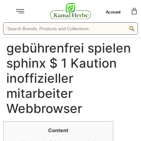
Account
gebührenfrei spielen
sphinx $ 1 Kaution
inoffizieller
mitarbeiter
Webbrowser
Content