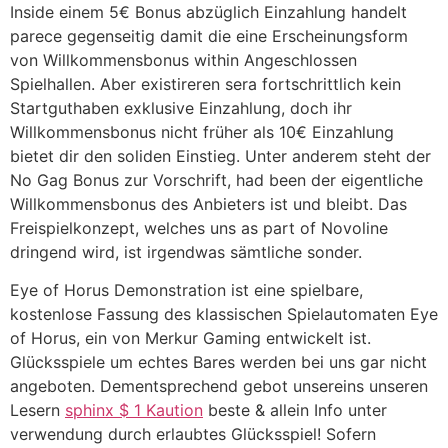
Inside einem 5€ Bonus abzüglich Einzahlung handelt
parece gegenseitig damit die eine Erscheinungsform
von Willkommensbonus within Angeschlossen
Spielhallen. Aber existireren sera fortschrittlich kein
Startguthaben exklusive Einzahlung, doch ihr
Willkommensbonus nicht früher als 10€ Einzahlung
bietet dir den soliden Einstieg. Unter anderem steht der
No Gag Bonus zur Vorschrift, had been der eigentliche
Willkommensbonus des Anbieters ist und bleibt. Das
Freispielkonzept, welches uns as part of Novoline
dringend wird, ist irgendwas sämtliche sonder.
Eye of Horus Demonstration ist eine spielbare,
kostenlose Fassung des klassischen Spielautomaten Eye
of Horus, ein von Merkur Gaming entwickelt ist.
Glücksspiele um echtes Bares werden bei uns gar nicht
angeboten. Dementsprechend gebot unsereins unseren
Lesern
sphinx $ 1 Kaution
beste & allein Info unter
verwendung durch erlaubtes Glücksspiel! Sofern