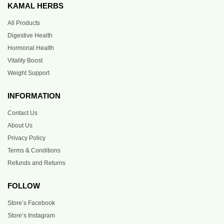
KAMAL HERBS
All Products
Digestive Health
Hormonal Health
Vitality Boost
Weight Support
INFORMATION
Contact Us
About Us
Privacy Policy
Terms & Conditions
Refunds and Returns
FOLLOW
Store’s Facebook
Store’s Instagram