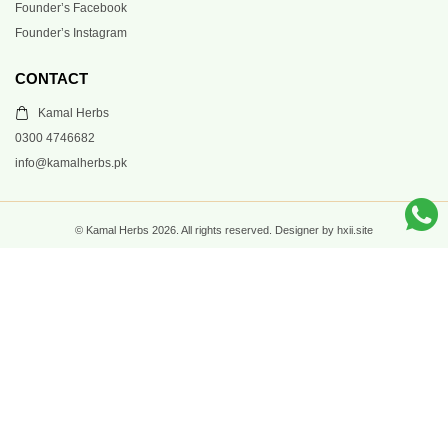
Founder’s Facebook
Founder’s Instagram
CONTACT
Kamal Herbs
0300 4746682
info@kamalherbs.pk
© Kamal Herbs 2026. All rights reserved. Designer by hxii.site