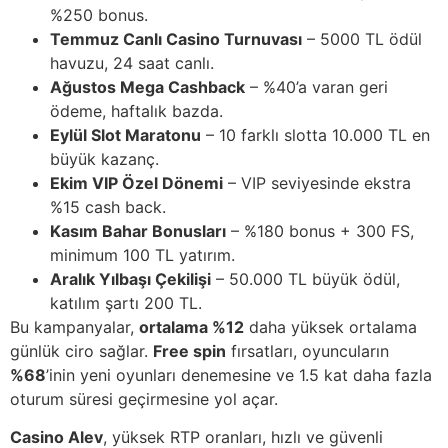
%250 bonus.
Temmuz Canlı Casino Turnuvası
– 5000 TL ödül
havuzu, 24 saat canlı.
Ağustos Mega Cashback
– %40’a varan geri
ödeme, haftalık bazda.
Eylül Slot Maratonu
– 10 farklı slotta 10.000 TL en
büyük kazanç.
Ekim VIP Özel Dönemi
– VIP seviyesinde ekstra
%15 cash back.
Kasım Bahar Bonusları
– %180 bonus + 300 FS,
minimum 100 TL yatırım.
Aralık Yılbaşı Çekilişi
– 50.000 TL büyük ödül,
katılım şartı 200 TL.
Bu kampanyalar,
ortalama %12
daha yüksek ortalama
günlük ciro sağlar.
Free spin
fırsatları, oyuncuların
%68
’inin yeni oyunları denemesine ve 1.5 kat daha fazla
oturum süresi geçirmesine yol açar.
Casino Alev
, yüksek RTP oranları, hızlı ve güvenli