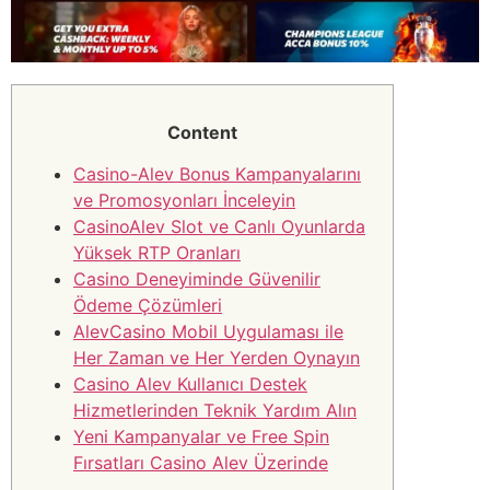
Content
Casino-Alev Bonus Kampanyalarını
ve Promosyonları İnceleyin
CasinoAlev Slot ve Canlı Oyunlarda
Yüksek RTP Oranları
Casino Deneyiminde Güvenilir
Ödeme Çözümleri
AlevCasino Mobil Uygulaması ile
Her Zaman ve Her Yerden Oynayın
Casino Alev Kullanıcı Destek
Hizmetlerinden Teknik Yardım Alın
Yeni Kampanyalar ve Free Spin
Fırsatları Casino Alev Üzerinde