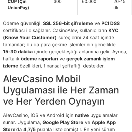
CUP (Çin
300
60.000
20‑45
UnionPay)
dk
Ödeme güvenliği,
SSL 256‑bit şifreleme
ve
PCI DSS
sertifikası ile sağlanır. CasinoAlev, kullanıcıların
KYC
(Know Your Customer)
süreçlerini 24 saat içinde
tamamlar; bu da para çekme işlemlerinin genellikle
15‑30 dakika
içinde gerçekleştiği anlamına gelir. Ayrıca,
haftalık
ödeme raporları
ve
gerçek zamanlı işlem
izleme
özellikleri, finansal şeffaflığı destekler.
AlevCasino Mobil
Uygulaması ile Her Zaman
ve Her Yerden Oynayın
AlevCasino, iOS ve Android için
native
uygulamalar
sunar. Uygulama,
Google Play Store
ve
Apple App
Store
’da
4,7/5
puanla listelenmiştir. En yeni sürüm