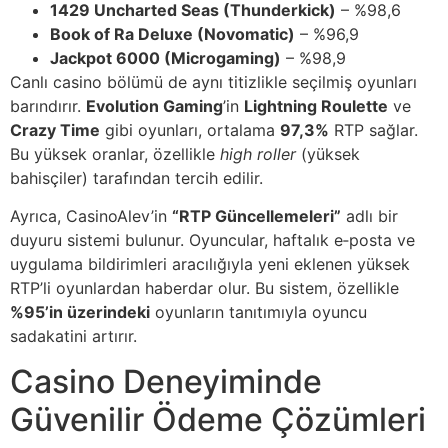
1429 Uncharted Seas (Thunderkick)
– %98,6
Book of Ra Deluxe (Novomatic)
– %96,9
Jackpot 6000 (Microgaming)
– %98,9
Canlı casino bölümü de aynı titizlikle seçilmiş oyunları
barındırır.
Evolution Gaming
’in
Lightning Roulette
ve
Crazy Time
gibi oyunları, ortalama
97,3%
RTP sağlar.
Bu yüksek oranlar, özellikle
high roller
(yüksek
bahisçiler) tarafından tercih edilir.
Ayrıca, CasinoAlev’in
“RTP Güncellemeleri”
adlı bir
duyuru sistemi bulunur. Oyuncular, haftalık e‑posta ve
uygulama bildirimleri aracılığıyla yeni eklenen yüksek
RTP’li oyunlardan haberdar olur. Bu sistem, özellikle
%95’in üzerindeki
oyunların tanıtımıyla oyuncu
sadakatini artırır.
Casino Deneyiminde
Güvenilir Ödeme Çözümleri