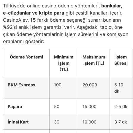
Türkiye’de online casino ödeme yöntemleri,
bankalar,
e‑cüzdanlar ve kripto para
gibi çeşitli kanalları içerir.
CasinoAlev,
15
farklı ödeme seçeneği sunar; bunların
%92’si anlık işlem garantisi verir. Aşağıdaki tablo, öne
çıkan ödeme yöntemlerinin işlem sürelerini ve komisyon
oranlarını gösterir:
Ödeme Yöntemi
Minimum
Maksimum
İşlem
İşlem
İşlem (TL)
Süresi
(TL)
BKM Express
100
20.000
5‑10
dk
Papara
50
15.000
2‑5 dk
İninal Kart
30
10.000
3‑7 dk