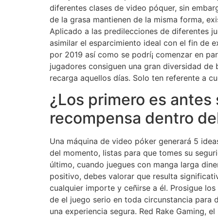
diferentes clases de video póquer, sin emba
de la grasa mantienen de la misma forma, exis
Aplicado a las predilecciones de diferentes 
asimilar el esparcimiento ideal con el fin d
por 2019 así­ como se podrí¡ comenzar en par
jugadores consiguen una gran diversidad de 
recarga aquellos días. Solo ten referente a c
¿Los primero es antes
recompensa dentro del
Una máquina de video póker generará 5 idea
del momento, listas para que tomes su segur
último, cuando juegues con manga larga dine
positivo, debes valorar que resulta significat
cualquier importe y ceñirse a él. Prosigue los
de el juego serio en toda circunstancia para d
una experiencia segura. Red Rake Gaming, el