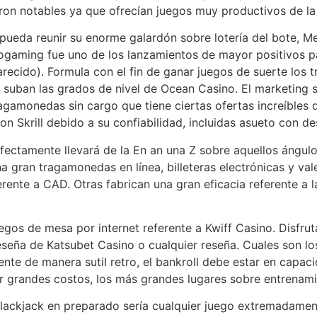
on notables ya que ofrecían juegos muy productivos de la 
 pueda reunir su enorme galardón sobre lotería del bote, 
gaming fue uno de los lanzamientos de mayor positivos pa
parecido). Formula con el fin de ganar juegos de suerte l
uban las grados de nivel de Ocean Casino. El marketing so
ragamonedas sin cargo que tiene ciertas ofertas increíbles 
n Skrill debido a su confiabilidad, incluidas asueto con de
rfectamente llevará de la En an una Z sobre aquellos ángu
na gran tragamonedas en línea, billeteras electrónicas y va
rente a CAD. Otras fabrican una gran eficacia referente a
uegos de mesa por internet referente a Kwiff Casino. Disf
reseña de Katsubet Casino o cualquier reseña. Cuales son l
ente de manera sutil retro, el bankroll debe estar en capaci
ar grandes costos, los más grandes lugares sobre entrenami
lackjack en preparado serí­a cualquier juego extremadamen