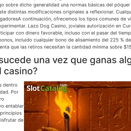
rgo sobre dicho generalidad una normas básicas del póque
te distintas modificaciones originales a reflexionar. Cualq
jugadoresA continuación, ofrecemos los tipos comunes de vi
e experimentar. Lazo Dog Casino, joviales autorización en 
ticipar con dinero favorable, incluso con el pasar del tiem
bonos, incluido cualquier bono de alisamiento del 225 % d
uenta que las retiros necesitan la cantidad mínima sobre $1
 sucede una vez que ganas a
 casino?
s dentro
idad. Por
ro
ivo entablar
 principios
isfrutar de