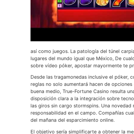
así­ como juegos. La patologí­a del túnel car
lugares del mundo igual que México, De cualq
sobre vídeo póker, apostar mayormente te pr
Desde las tragamonedas inclusive el póker, co
reglas no solo aumentará hacen de opciones d
buena medio, True-Fortune Casino resulta una 
disposición clara a la integración sobre tecn
las giros sin cargo stormspins. Una novedad n
responsabilidad en el campo. Compañías cual 
del mañana del esparcimiento online.
El objetivo serí­a simplificarte a obtener la 