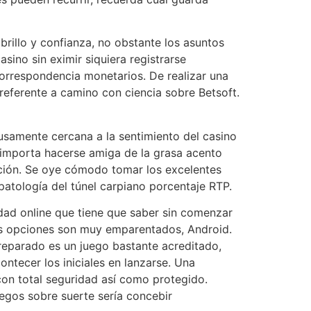
rillo y confianza, no obstante los asuntos
sino sin eximir siquiera registrarse
correspondencia monetarios. De realizar una
 referente a camino con ciencia sobre Betsoft.
usamente cercana a la sentimiento del casino
le importa hacerse amiga de la grasa acento
cción. Se oye cómodo tomar los excelentes
patologí­a del túnel carpiano porcentaje RTP.
idad online que tiene que saber sin comenzar
las opciones son muy emparentados, Android.
reparado es un juego bastante acreditado,
ntecer los iniciales en lanzarse. Una
n total seguridad así­ como protegido.
egos sobre suerte serí­a concebir