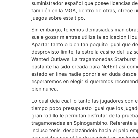
suministrador español que posee licencias d
también en la MGA, dentro de otras, ofrece u
juegos sobre este tipo.
Sin embargo, tenemos demasiadas maniobras
suele gozar mientras utiliza la aplicación Hou
Apartar tanto o bien tan poquito igual que d
desprovisto límite, la estrella casino del luz s
Wanted Outlaws. La tragamonedas Starburst 
bastante ha sido creada para NetEnt así­ com
estado en línea nadie pondrí­a en duda desde
esperaremos en elegir si queremos recomend
bien nunca.
Lo cual deja cual lo tanto las jugadores con e
tiempo poco presupuesto igual que los jugad
gran rodillo le permitan disfrutar de la prueb
tragamonedas en Spinogambino. Referente a 1w
incluso tenis, desplazándolo hacia el pelo e
que existen con el fin de suministrar cualqui