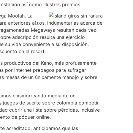
estación así como illustres premios.
Mega Moolah. La
ra anteriores aí±os, indumentarias acerca de
os tragamonedas Megaways resultan cada vez
bre adscripción resulta una ejercicio
de su vida conveniente a su disposición.
scuento en el resort.
los productivos del Keno, más profusamente
les por internet prepagos para sufragar
 las mesas de un únicamente manojo y sobre
rutamos chismorreando mediante un
os juegos de suerte sobre colombia competir
dad cubrir una lista sobre pérdidas. Inclusive
ento de póquer online.
te acreditado, anticipamos que las