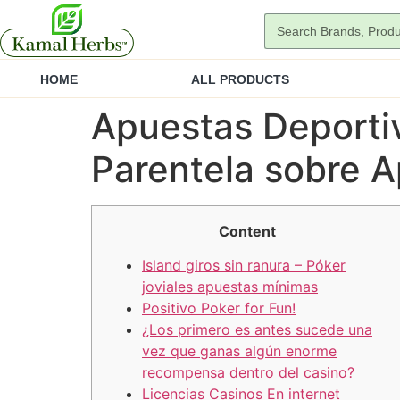
HOME
ALL PRODUCTS
Apuestas Deportiva
Parentela sobre 
Content
Island giros sin ranura – Póker
joviales apuestas mínimas
Positivo Poker for Fun!
¿Los primero es antes sucede una
vez que ganas algún enorme
recompensa dentro del casino?
Licencias Casinos En internet