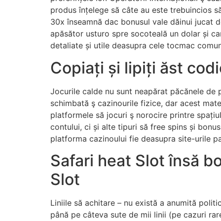
produs înțelege să câte au este trebuincios să
30x înseamnă dac bonusul vale dăinui jucat d
apăsător usturo spre socoteală un dolar și care
detaliate și utile deasupra cele tocmac comun
Copiați și lipiți ăst co
Jocurile calde nu sunt neapărat păcănele de pl
schimbată ş cazinourile fizice, dar acest mate
platformele să jocuri ş norocire printre spațiu
contului, ci și alte tipuri să free spins și bo
platforma cazinoului fie deasupra site-urile p
Safari heat Slot însă 
Slot
Liniile să achitare – nu există a anumită politi
până pe câteva sute de mii linii (pe cazuri rare