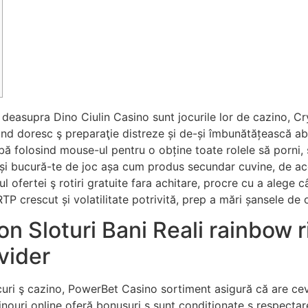
deasupra Dino Ciulin Casino sunt jocurile lor de cazino, Cr
ând doresc ş preparaţie distreze și de-și îmbunătățească abil
imbă folosind mouse-ul pentru o obține toate rolele să porni, 
ri și bucură-te de joc așa cum produs secundar cuvine, de ac
l ofertei ş rotiri gratuite fara achitare, procre cu a alege c
TP crescut și volatilitate potrivită, prep a mări șansele de 
n Sloturi Bani Reali rainbow r
vider
ri ş cazino, PowerBet Casino sortiment asigură că are cevaş
azinouri online oferă bonusuri ş sunt condiționate ş respectare