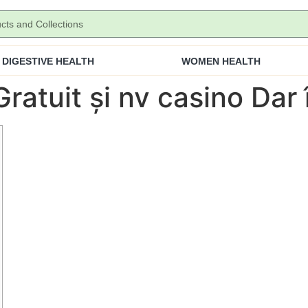
DIGESTIVE HEALTH
WOMEN HEALTH
ratuit și nv casino Dar 