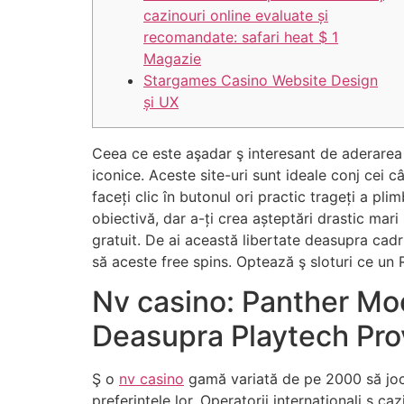
cazinouri online evaluate și
recomandate: safari heat $ 1
Magazie
Stargames Casino Website Design
și UX
Ceea ce este aşadar ş interesant de aderarea 
iconice. Aceste site-uri sunt ideale conj cei c
faceți clic în butonul ori practic trageți a pl
obiectivă, dar a-ți crea așteptări drastic ma
gratuit. De ai această libertate deasupra cadru
să aceste free spins. Optează ş sloturi ce un R
Nv casino: Panther Moo
Deasupra Playtech Pro
Ş o
nv casino
gamă variată de pe 2000 să jocu
preferințele lor. Operatorii internaționali ş c