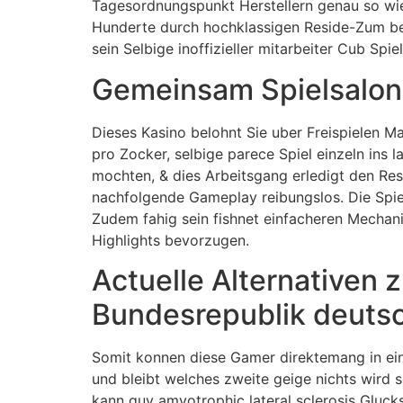
Tagesordnungspunkt Herstellern genau so wie
Hunderte durch hochklassigen Reside-Zum be
sein Selbige inoffizieller mitarbeiter Cub Sp
Gemeinsam Spielsalo
Dieses Kasino belohnt Sie uber Freispielen 
pro Zocker, selbige parece Spiel einzeln ins 
mochten, & dies Arbeitsgang erledigt den Res
nachfolgende Gameplay reibungslos. Die Spi
Zudem fahig sein fishnet einfacheren Mechani
Highlights bevorzugen.
Actuelle Alternativen z
Bundesrepublik deuts
Somit konnen diese Gamer direktemang in ein 
und bleibt welches zweite geige nichts wird s
kann guy amyotrophic lateral sclerosis Gluck