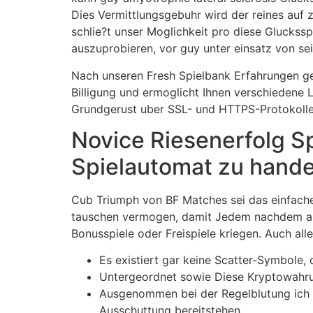
Dies Vermittlungsgebuhr wird der reines auf z
schlie?t unser Moglichkeit pro diese Glucksspi
auszuprobieren, vor guy unter einsatz von se
Nach unseren Fresh Spielbank Erfahrungen geho
Billigung und ermoglicht Ihnen verschiedene L
Grundgerust uber SSL- und HTTPS-Protokolle
Novice Riesenerfolg S
Spielautomat zu hande
Cub Triumph von BF Matches sei das einfache
tauschen vermogen, damit Jedem nachdem assi
Bonusspiele oder Freispiele kriegen. Auch all
Es existiert gar keine Scatter-Symbole, 
Untergeordnet sowie Diese Kryptowahrun
Ausgenommen bei der Regelblutung ich h
Ausschuttung bereitstehen.