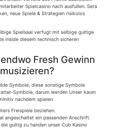
mitarbeiter Spielcasino nach ausfullen. Sera
ken, neue Spiele & Strategien risikolos
bige Spielsaal verfugt mit selbige gultige
te inside diesem technisch sicheren
rgendwo Fresh Gewinn
 musizieren?
wilde Symbole, diese sonstige Symbole
 Scatter-Symbole, darum werden Unser kaum
rimitiv nachdem spielen.
ters Freispiele beziehen.
l angeschaltet ein passenden Anschrift.
 die gultig zu handen unser Cub Kasino