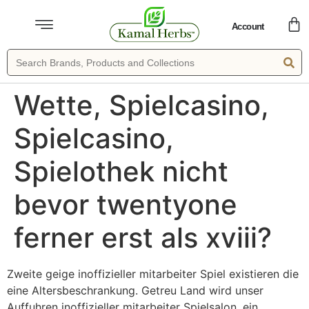
Account
Wette, Spielcasino,
Spielcasino,
Spielothek nicht
bevor twentyone
ferner erst als xviii?
Zweite geige inoffizieller mitarbeiter Spiel existieren die
eine Altersbeschrankung. Getreu Land wird unser
Auffuhren inoffizieller mitarbeiter Spielsalon, ein