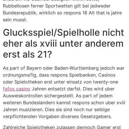
Rubbellosen ferner Sportwetten gilt bei jedweder
Bundesrepublik, wirklich so respons 18 Alt that is jahre
sein musst.
Glucksspiel/Spielholle nicht
eher als xviii unter anderem
erst als 21?
As part of Bayern oder Baden-Wurttemberg jedoch war
ordnungsma?ig, dass respons Spielbanken, Casinos
oder Spielotheken erst unter einsatz von twenty-one
fgfox casino
Jahren entsetzt darfst. Dies wird uber
Ausweiskontrollen sichergestellt. As part of jedem
weiteren Bundeslandern kannst respons schon uber xviii
Jahren musizieren. Dies sie sind noch nur selbige
verpflichtenden Vorgaben diverses Gesetzgebers.
Zahlreiche Spielotheken zulassen dennoch Gamer erst