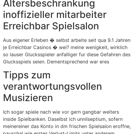
Altersbeschrankung
inoffizieller mitarbeiter
Erreichbar Spielsalon
Aus eigener Erleben � selbst arbeite seit qua 9.1 Jahren
je Erreichbar Casinos � wei? meine wenigkeit, wirklich
so lauser Glucksspieler anfalliger fur diese Gefahren des
Glucksspiels seien. Dementsprechend war eres
Tipps zum
verantwortungsvollen
Musizieren
Ich sogar spiele nach wie vor gern gangbar weiters
inside Spielbanken. Daselbst ich unnilseptium, sofern
meinereiner das Konto in dm frischen Spielsalon eroffne,
pauschal wie erstes Verlust-Limits unter anderem