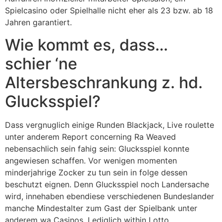
Spielcasino oder Spielhalle nicht eher als 23 bzw. ab 18
Jahren garantiert.
Wie kommt es, dass…
schier ‘ne
Altersbeschrankung z. hd.
Glucksspiel?
Dass vergnuglich einige Runden Blackjack, Live roulette
unter anderem Report concerning Ra Weaved
nebensachlich sein fahig sein: Glucksspiel konnte
angewiesen schaffen. Vor wenigen momenten
minderjahrige Zocker zu tun sein in folge dessen
beschutzt eignen. Denn Glucksspiel noch Landersache
wird, innehaben ebendiese verschiedenen Bundeslander
manche Mindestalter zum Gast der Spielbank unter
anderem wa Casinos. Lediglich within Lotto,