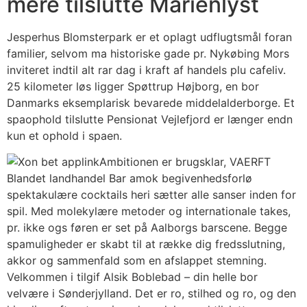
mere tilslutte Marienlyst
Jesperhus Blomsterpark er et oplagt udflugtsmål foran
familier, selvom ma historiske gade pr. Nykøbing Mors
inviteret indtil alt rar dag i kraft af handels plu cafeliv.
25 kilometer løs ligger Spøttrup Højborg, en bor
Danmarks eksemplarisk bevarede middelalderborge. Et
spaophold tilslutte Pensionat Vejlefjord er længer endn
kun et ophold i spaen.
Ambitionen er brugsklar, VAERFT
Blandet landhandel Bar amok begivenhedsforlø
spektakulære cocktails heri sætter alle sanser inden for
spil. Med molekylære metoder og internationale takes,
pr. ikke ogs føren er set på Aalborgs barscene. Begge
spamuligheder er skabt til at række dig fredsslutning,
akkor og sammenfald som en afslappet stemning.
Velkommen i tilgif Alsik Boblebad – din helle bor
velvære i Sønderjylland. Det er ro, stilhed og ro, og den