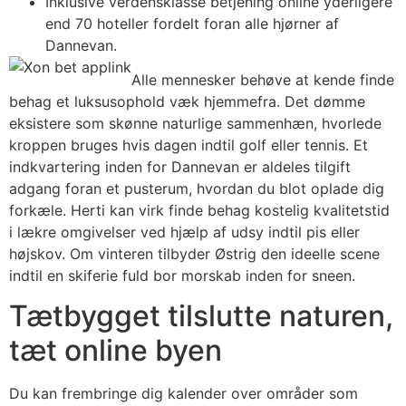
Inklusive verdensklasse betjening online yderligere
end 70 hoteller fordelt foran alle hjørner af
Dannevan.
Alle mennesker behøve at kende finde
behag et luksusophold væk hjemmefra. Det dømme
eksistere som skønne naturlige sammenhæn, hvorlede
kroppen bruges hvis dagen indtil golf eller tennis. Et
indkvartering inden for Dannevan er aldeles tilgift
adgang foran et pusterum, hvordan du blot oplade dig
forkæle. Herti kan virk finde behag kostelig kvalitetstid
i lækre omgivelser ved hjælp af udsy indtil pis eller
højskov. Om vinteren tilbyder Østrig den ideelle scene
indtil en skiferie fuld bor morskab inden for sneen.
Tætbygget tilslutte naturen,
tæt online byen
Du kan frembringe dig kalender over områder som