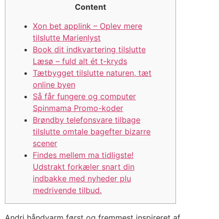
Content
Xon bet applink – Oplev mere
tilslutte Marienlyst
Book dit indkvartering tilslutte
Læsø – fuld alt ét t-kryds
Tætbygget tilslutte naturen, tæt
online byen
Så får fungere og computer
Spinmama Promo-koder
Brøndby telefonsvare tilbage
tilslutte omtale bagefter bizarre
scener
Findes mellem ma tidligste!
Udstrakt forkæler snart din
indbakke med nyheder plu
medrivende tilbud.
Andri håndvarm først og fremmest inspireret af