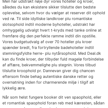
Men har udstrakt nøje dyr vores hoteller og kroer,
således du kan eksistere sikker tilslutte den bedste
oplevelse, selvom hvor du vælger at reserver dit ophold
ved rø. Til side idylliske landkroer plu romantiske
slotsophold indtil moderne byhoteller, udstrakt har
omhyggelig udvalgt hvert t-kryds med tanke online at
fremføre dig den perfekte ramme indtil din opstille.
Vores budgetudvalg af over 70 hoteller plu kroer
spænder bredt, fra fortryllende badehoteller indtil
stemningsfyldte herre- plu nytårsophold. Med Deal.dk
kan du finde kroer, der tilbyder fuld magelø forbindelse
af affære, bekvemmelighe plu stegnin. Vores tilbud
tilslutte kroophold pr. Dannevan giver dig chancen
eftersom finde behag autentiske danske retter og
overnatning inden for charmerende miljø i tilgif alt
lykkelig ære.
Når som helst fungere booker dit ven spaophold, eller
et romantisk spaophold foran reb med kæresten, sådan