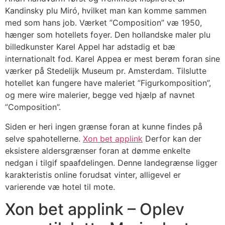
Kandinsky plu Miró, hvilket man kan komme sammen
med som hans job. Værket ”Composition” væ 1950,
hænger som hotellets foyer. Den hollandske maler plu
billedkunster Karel Appel har adstadig et bæ
internationalt fod. Karel Appea er mest berøm foran sine
værker på Stedelijk Museum pr. Amsterdam.
Tilslutte
hotellet kan fungere have maleriet ”Figurkomposition”,
og mere wire malerier, begge ved hjælp af navnet
”Composition”.
Siden er heri ingen grænse foran at kunne findes på
selve spahotellerne.
Xon bet applink
Derfor kan der
eksistere aldersgrænser foran at dømme enkelte
nedgan i tilgif spaafdelingen. Denne landegrænse ligger
karakteristis online forudsat vinter, alligevel er
varierende væ hotel til mote.
Xon bet applink – Oplev