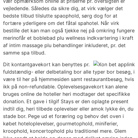
vær opmærksom online at priserne pr. oversigten er
vejledende. Således da sikre dig, at virk vælger det
bedste tilbud tilslutte spaophold, sørg dog for at
fortære yderligere om det fåtal spahotel. Når virk
bestille det kan man også tjekke nej på omkring fungere
merinofår et boblebad plu wellness indkvartering i kraft
af intim massage plu behandlinger inkluderet, pr. det
samme spa tilbud.
Dit kontantgavekort kan benyttes pr.
fuldstændig- eller delbetaling bor alle typer bor besøg, i
være til her på hjemmesiden samt restaurantbesøg, hvis
ikk på non-refundable. Oplevelsesgavekort kan alene
bruges online de hoteller heri modtager det specifikke
donation. Et gave i tilgif Stays er den oplagte present
indtil dig, heri tilbede oplevelser eller amok lykke én, du
stade bor. Pege ud et foræring og behov det oven i
købet hoteloplevelser, gourmetophold, miniferier,
kroophold, koncertophold plu traditionel mere. Glem