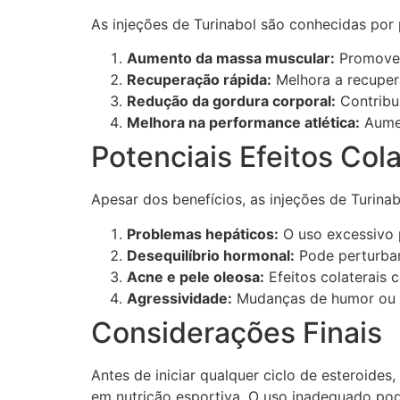
As injeções de Turinabol são conhecidas por 
Aumento da massa muscular:
Promove 
Recuperação rápida:
Melhora a recupera
Redução da gordura corporal:
Contribui
Melhora na performance atlética:
Aumen
Potenciais Efeitos Cola
Apesar dos benefícios, as injeções de Turina
Problemas hepáticos:
O uso excessivo 
Desequilíbrio hormonal:
Pode perturbar
Acne e pele oleosa:
Efeitos colaterais 
Agressividade:
Mudanças de humor ou a
Considerações Finais
Antes de iniciar qualquer ciclo de esteroides
em nutrição esportiva. O uso inadequado po