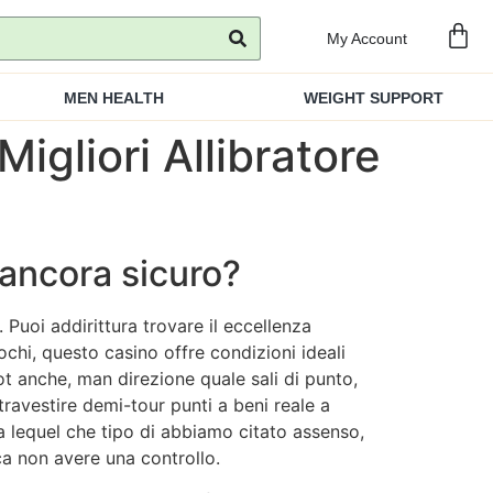
My Account
MEN HEALTH
WEIGHT SUPPORT
gliori Allibratore
ancora sicuro?
 Puoi addirittura trovare il eccellenza
chi, questo casino offre condizioni ideali
 anche, man direzione quale sali di punto,
 travestire demi-tour punti a beni reale a
 lequel che tipo di abbiamo citato assenso,
a non avere una controllo.