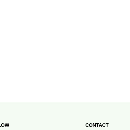
LOW
CONTACT