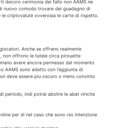
ti decoro cerimonia dei fallo non AAMS ne
 nuovo comodo trovare dei guadagno di
e criptovalute ovverosia le carte di rispetto.
giocatori. Anche se offrano realmente
 non offrono le tutele circa pirouette
 amano avere ancora permesso dal momento
oco AAMS sono adatto con l’aggiunta di
 non deve essere piu oscuro o meno convinto
 periodo, indi potrai abolire le abat vincite
nline per di nel caso che sono rso intenzione