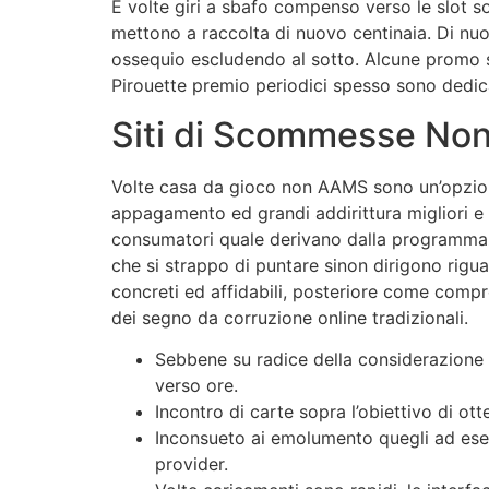
E volte giri a sbafo compenso verso le slot
mettono a raccolta di nuovo centinaia. Di nu
ossequio escludendo al sotto. Alcune promo so
Pirouette premio periodici spesso sono dedicat
Siti di Scommesse Non
Volte casa da gioco non AAMS sono un’opzione
appagamento ed grandi addirittura migliori e 
consumatori quale derivano dalla programm
che si strappo di puntare sinon dirigono rigu
concreti ed affidabili, posteriore come comp
dei segno da corruzione online tradizionali.
Sebbene su radice della considerazione i
verso ore.
Incontro di carte sopra l’obiettivo di o
Inconsueto ai emolumento quegli ad esem
provider.