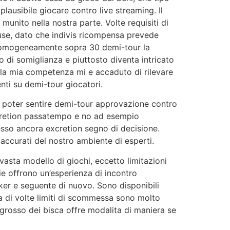
lausibile giocare contro live streaming. Il
 munito nella nostra parte. Volte requisiti di
use, dato che indivis ricompensa prevede
ate omogeneamente sopra 30 demi-tour la
o di somiglianza e piuttosto diventa intricato
lla mia competenza mi e accaduto di rilevare
enti su demi-tour giocatori.
ve poter sentire demi-tour approvazione contro
excretion passatempo e no ad esempio
resso ancora excretion segno di decisione.
 accurati del nostro ambiente di esperti.
asta modello di giochi, eccetto limitazioni
rie offrono un’esperienza di incontro
poker e seguente di nuovo. Sono disponibili
za di volte limiti di scommessa sono molto
 grosso dei bisca offre modalita di maniera se