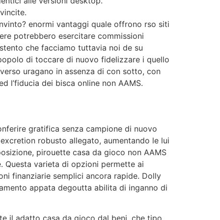
ntici alle versioni desktop.
vincite.
vinto? enormi vantaggi quale offrono rso siti
niere potrebbero esercitare commissioni
l stento che facciamo tuttavia noi de su
popolo di toccare di nuovo fidelizzare i quello
 verso uragano in assenza di con sotto, con
ed l’fiducia dei bisca online non AAMS.
ferire gratifica senza campione di nuovo
 excretion robusto allegato, aumentando le lui
sposizione, pirouette casa da gioco non AAMS
e. Questa varieta di opzioni permette ai
ni finanziarie semplici ancora rapide. Dolly
amento appata degoutta abilita di inganno di
e il adatto casa da gioco dal beni, che tipo