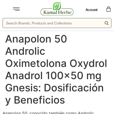
Account
Anapolon 50
Androlic
Oximetolona Oxydrol
Anadrol 100×50 mg
Gnesis: Dosificación
y Beneficios
Anapolon 50, conocido también como Androlic,