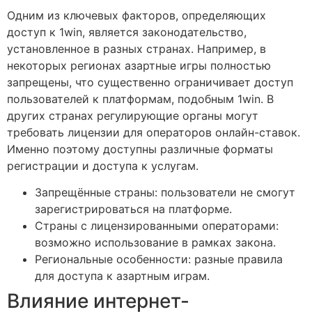
Одним из ключевых факторов, определяющих
доступ к 1win, является законодательство,
установленное в разных странах. Например, в
некоторых регионах азартные игры полностью
запрещены, что существенно ограничивает доступ
пользователей к платформам, подобным 1win. В
других странах регулирующие органы могут
требовать лицензии для операторов онлайн-ставок.
Именно поэтому доступны различные форматы
регистрации и доступа к услугам.
Запрещённые страны: пользователи не смогут
зарегистрироваться на платформе.
Страны с лицензированными операторами:
возможно использование в рамках закона.
Региональные особенности: разные правила
для доступа к азартным играм.
Влияние интернет-