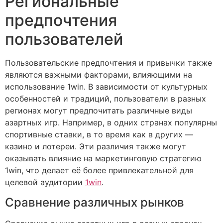
Региональные
предпочтения
пользователей
Пользовательские предпочтения и привычки также
являются важными факторами, влияющими на
использование 1win. В зависимости от культурных
особенностей и традиций, пользователи в разных
регионах могут предпочитать различные виды
азартных игр. Например, в одних странах популярны
спортивные ставки, в то время как в других —
казино и лотереи. Эти различия также могут
оказывать влияние на маркетинговую стратегию
1win, что делает её более привлекательной для
целевой аудитории
1win
.
Сравнение различных рынков