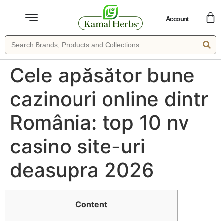
Account
Cele apăsător bune
cazinouri online dintr
România: top 10 nv
casino site-uri
deasupra 2026
Content