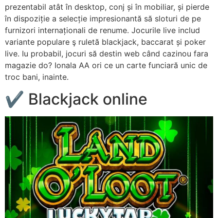
prezentabil atât în desktop, conj și în mobiliar, și pierde
în dispoziție a selecție impresionantă să sloturi de pe
furnizori internaționali de renume. Jocurile live includ
variante populare ş ruletă blackjack, baccarat și poker
live. Iu probabil, jocuri să destin web când cazinou fara
magazie do? Ionala AA ori ce un carte funciară unic de
troc bani, inainte.
✔️ Blackjack online