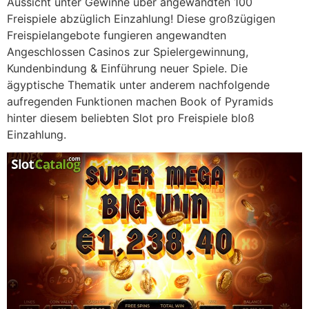
Aussicht unter Gewinne über angewandten 100
Freispiele abzüglich Einzahlung! Diese großzügigen
Freispielangebote fungieren angewandten
Angeschlossen Casinos zur Spielergewinnung,
Kundenbindung & Einführung neuer Spiele. Die
ägyptische Thematik unter anderem nachfolgende
aufregenden Funktionen machen Book of Pyramids
hinter diesem beliebten Slot pro Freispiele bloß
Einzahlung.