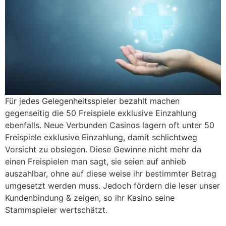
Für jedes Gelegenheitsspieler bezahlt machen
gegenseitig die 50 Freispiele exklusive Einzahlung
ebenfalls. Neue Verbunden Casinos lagern oft unter 50
Freispiele exklusive Einzahlung, damit schlichtweg
Vorsicht zu obsiegen. Diese Gewinne nicht mehr da
einen Freispielen man sagt, sie seien auf anhieb
auszahlbar, ohne auf diese weise ihr bestimmter Betrag
umgesetzt werden muss. Jedoch fördern die leser unser
Kundenbindung & zeigen, so ihr Kasino seine
Stammspieler wertschätzt.