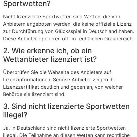
Sportwetten?
Nicht lizenzierte Sportwetten sind Wetten, die von
Anbietern angeboten werden, die keine offizielle Lizenz
zur Durchführung von Glücksspiel in Deutschland haben.
Diese Anbieter operieren oft im rechtlichen Graubereich.
2. Wie erkenne ich, ob ein
Wettanbieter lizenziert ist?
Überprüfen Sie die Webseite des Anbieters auf
Lizenzinformationen. Seriöse Anbieter zeigen ihr
Lizenzzertifikat deutlich und geben an, von welcher
Behörde sie lizenziert sind.
3. Sind nicht lizenzierte Sportwetten
illegal?
Ja, in Deutschland sind nicht lizenzierte Sportwetten
illegal. Die Teilnahme an diesen Wetten kann rechtliche