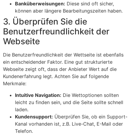
Banküberweisungen:
Diese sind oft sicher,
können aber längere Bearbeitungszeiten haben.
3. Überprüfen Sie die
Benutzerfreundlichkeit der
Webseite
Die Benutzerfreundlichkeit der Wettseite ist ebenfalls
ein entscheidender Faktor. Eine gut strukturierte
Webseite zeigt oft, dass der Anbieter Wert auf die
Kundenerfahrung legt. Achten Sie auf folgende
Merkmale:
Intuitive Navigation:
Die Wettoptionen sollten
leicht zu finden sein, und die Seite sollte schnell
laden.
Kundensupport:
Überprüfen Sie, ob ein Support-
Kanal vorhanden ist, z.B. Live-Chat, E-Mail oder
Telefon.