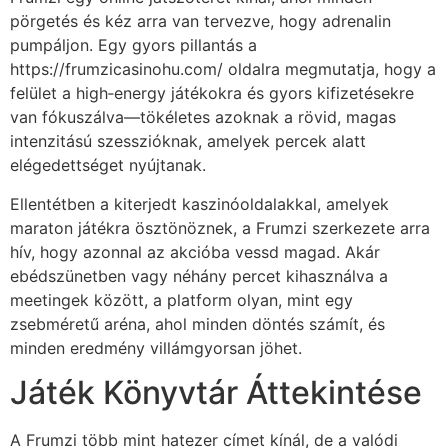
pörgetés és kéz arra van tervezve, hogy adrenalin
pumpáljon. Egy gyors pillantás a
https://frumzicasinohu.com/ oldalra megmutatja, hogy a
felület a high‑energy játékokra és gyors kifizetésekre
van fókuszálva—tökéletes azoknak a rövid, magas
intenzitású szesszióknak, amelyek percek alatt
elégedettséget nyújtanak.
Ellentétben a kiterjedt kaszinóoldalakkal, amelyek
maraton játékra ösztönöznek, a Frumzi szerkezete arra
hív, hogy azonnal az akcióba vessd magad. Akár
ebédszünetben vagy néhány percet kihasználva a
meetingek között, a platform olyan, mint egy
zsebméretű aréna, ahol minden döntés számít, és
minden eredmény villámgyorsan jöhet.
Játék Könyvtár Áttekintése
A Frumzi több mint hatezer címet kínál, de a valódi