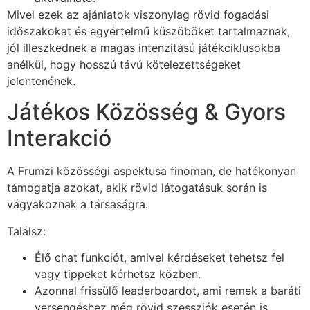
Mivel ezek az ajánlatok viszonylag rövid fogadási
időszakokat és egyértelmű küszöböket tartalmaznak,
jól illeszkednek a magas intenzitású játékciklusokba
anélkül, hogy hosszú távú kötelezettségeket
jelentenének.
Játékos Közösség & Gyors
Interakció
A Frumzi közösségi aspektusa finoman, de hatékonyan
támogatja azokat, akik rövid látogatásuk során is
vágyakoznak a társaságra.
Találsz:
Élő chat funkciót, amivel kérdéseket tehetsz fel
vagy tippeket kérhetsz közben.
Azonnal frissülő leaderboardot, ami remek a baráti
versengéshez még rövid szessziók esetén is.