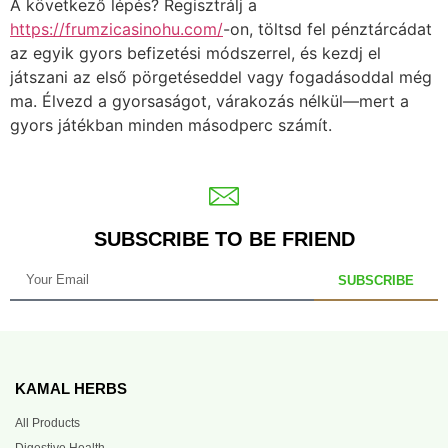
A következő lépés? Regisztrálj a
https://frumzicasinohu.com/
-on, töltsd fel pénztárcádat
az egyik gyors befizetési módszerrel, és kezdj el
játszani az első pörgetéseddel vagy fogadásoddal még
ma. Élvezd a gyorsaságot, várakozás nélkül—mert a
gyors játékban minden másodperc számít.
SUBSCRIBE TO BE FRIEND
SUBSCRIBE
KAMAL HERBS
All Products