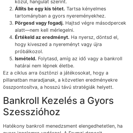
közül, hangulat szerint.
Állíts be egy kis tétet.
Tartsa kényelmes
tartományban a gyors nyereményekhez.
Pörgesd vagy fogadj.
Hajtsd végre másodpercek
alatt—nem kell mérlegelni.
Értékeld az eredményt.
Ha nyersz, döntsd el,
hogy kiveszed a nyereményt vagy újra
próbálkozol.
Ismételd.
Folytasd, amíg az idő vagy a bankroll
határai nem lépnek életbe.
Ez a ciklus arra ösztönzi a játékosokat, hogy a
pillanatban maradjanak, a közvetlen eredményekre
összpontosítva, a hosszú távú stratégiák helyett.
Bankroll Kezelés a Gyors
Szesszióhoz
Hatékony bankroll menedzsment elengedhetetlen, ha
gyors izgalomra vadászol. A Frumzi deposit