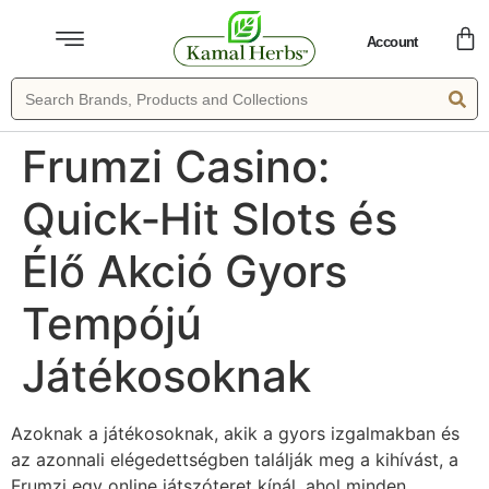
Account
Frumzi Casino:
Quick‑Hit Slots és
Élő Akció Gyors
Tempójú
Játékosoknak
Azoknak a játékosoknak, akik a gyors izgalmakban és
az azonnali elégedettségben találják meg a kihívást, a
Frumzi egy online játszóteret kínál, ahol minden