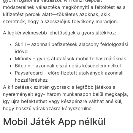
módszereinek választéka megkönnyíti a feltöltést és a
kifizetést percek alatt—tökéletes azoknak, akik
szeretnék, hogy a szessziójuk folyékony maradjon.
A legkényelmesebb lehetőségek a gyors játékhoz:
Skrill – azonnali befizetések alacsony feldolgozási
idővel
Mifinity – gyors átutalások mobil felhasználóknak
Bitcoin – azonnali elszámolás késedelem nélkül
Paysafecard – előre fizetett utalványok azonnali
hozzáféréshez
A kifizetések szintén gyorsak: a legtöbb játékos a
nyereményeit egy- három munkanapon belül megkapja,
így újra befektethet vagy készpénzre válthat anélkül,
hogy hosszú várakozásra kényszerülne.
Mobil Játék App nélkül