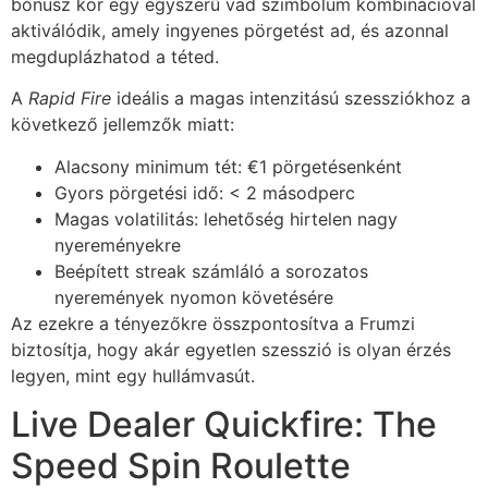
bónusz kör egy egyszerű vad szimbólum kombinációval
aktiválódik, amely ingyenes pörgetést ad, és azonnal
megduplázhatod a téted.
A
Rapid Fire
ideális a magas intenzitású szessziókhoz a
következő jellemzők miatt:
Alacsony minimum tét: €1 pörgetésenként
Gyors pörgetési idő: < 2 másodperc
Magas volatilitás: lehetőség hirtelen nagy
nyereményekre
Beépített streak számláló a sorozatos
nyeremények nyomon követésére
Az ezekre a tényezőkre összpontosítva a Frumzi
biztosítja, hogy akár egyetlen szesszió is olyan érzés
legyen, mint egy hullámvasút.
Live Dealer Quickfire: The
Speed Spin Roulette