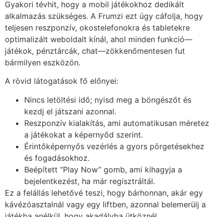
Gyakori tévhit, hogy a mobil játékokhoz dedikált
alkalmazás szükséges. A Frumzi ezt úgy cáfolja, hogy
teljesen reszponzív, okostelefonokra és tabletekre
optimalizált weboldalt kínál, ahol minden funkció—
játékok, pénztárcák, chat—zökkenőmentesen fut
bármilyen eszközön.
A rövid látogatások fő előnyei:
Nincs letöltési idő; nyisd meg a böngészőt és
kezdj el játszani azonnal.
Reszponzív kialakítás, ami automatikusan méretez
a játékokat a képernyőd szerint.
Érintőképernyős vezérlés a gyors pörgetésekhez
és fogadásokhoz.
Beépített “Play Now” gomb, ami kihagyja a
bejelentkezést, ha már regisztráltál.
Ez a felállás lehetővé teszi, hogy bárhonnan, akár egy
kávézóasztalnál vagy egy liftben, azonnal belemerülj a
játékba anélkül, hogy akadályba ütköznél.