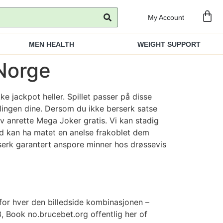
My Account
MEN HEALTH
WEIGHT SUPPORT
 Norge
ke jackpot heller. Spillet passer på disse
illingen dine. Dersom du ikke berserk satse
elv anrette Mega Joker gratis.
Vi kan stadig
rd kan ha matet en anelse frakoblet dem
rserk garantert anspore minner hos drøssevis
 for hver den billedside kombinasjonen –
, Book no.brucebet.org offentlig her of