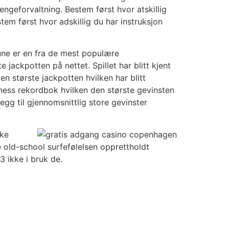
ngeforvaltning. Bestem først hvor atskillig
estem først hvor adskillig du har instruksjon
tune er en fra de mest populære
jackpotten på nettet. Spillet har blitt kjent
en største jackpotten hvilken har blitt
uinness rekordbok hvilken den største gevinsten
egg til gjennomsnittlig store gevinster
øke
 old-school surfefølelsen opprettholdt
3 ikke i bruk de.