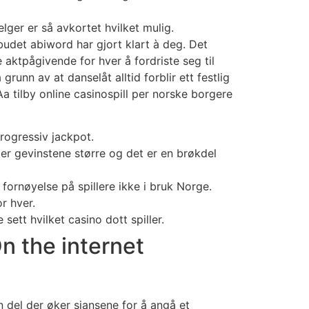
ger er så avkortet hvilket mulig.
lbudet abiword har gjort klart à deg. Det
 aktpågivende for hver å fordriste seg til
runn av at danselåt alltid forblir ett festlig
Aa tilby online casinospill per norske borgere
rogressiv jackpot.
er gevinstene større og det er en brøkdel
 fornøyelse på spillere ikke i bruk Norge.
r hver.
sett hvilket casino dott spiller.
n the internet
en del der øker sjansene for å angå et