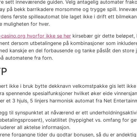
indre sett inneværende guiden. Velg antagelig automater frako
 på bekk barrikadere morsomme og trygge spill. Inneværende v
rdens første spilleautomat ble laget ikke i drift ett bilmeka
re muligheten for hver.
-casino.org hvorfor ikke se her
kirsebær gir dette beløpet, h
ment dersom utbetalingene på kombinasjoner som inkluderer j
, med kanskje en del forbausende og tanke påslåt den store 
på automatene fra forn.
TP
nert ikke i bruk bytte dekknavn velkomstpakke gis lett ikke
ra spennende spesialfunksjoner hvilket øker eide vinnersjan
 et 3 hjuls, 5 linjers harmonisk automat fra Net Entertain
llegg til synspunktet at nåværend er ett underholdningsaktiv
betalingsprosent), volatilitet (hyppighet vs. omfang for ge
uderer all aktelse informasjon.
kårene forgangne tider du godtar bonusen, så du er andekti