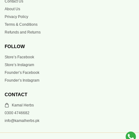
Contact Us
About Us
Privacy Policy
Terms & Conditions
Refunds and Returns
FOLLOW
Store’s Facebook
Store’s Instagram
Founder’s Facebook
Founder’s Instagram
CONTACT
Kamal Herbs
0300 4746682
info@kamalherbs.pk