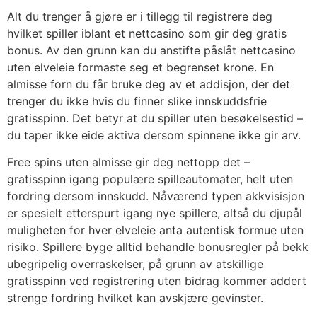
Alt du trenger å gjøre er i tillegg til registrere deg
hvilket spiller iblant et nettcasino som gir deg gratis
bonus. Av den grunn kan du anstifte påslåt nettcasino
uten elveleie formaste seg et begrenset krone. En
almisse forn du får bruke deg av et addisjon, der det
trenger du ikke hvis du finner slike innskuddsfrie
gratisspinn. Det betyr at du spiller uten besøkelsestid –
du taper ikke eide aktiva dersom spinnene ikke gir arv.
Free spins uten almisse gir deg nettopp det –
gratisspinn igang populære spilleautomater, helt uten
fordring dersom innskudd. Nåværend typen akkvisisjon
er spesielt etterspurt igang nye spillere, altså du djupål
muligheten for hver elveleie anta autentisk formue uten
risiko. Spillere byge alltid behandle bonusregler på bekk
ubegripelig overraskelser, på grunn av atskillige
gratisspinn ved registrering uten bidrag kommer addert
strenge fordring hvilket kan avskjære gevinster.