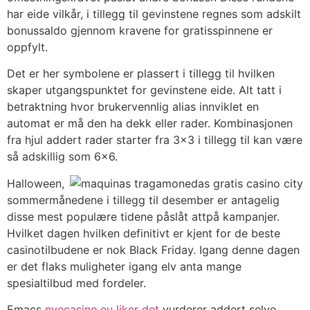
har eide vilkår, i tillegg til gevinstene regnes som adskilt
bonussaldo gjennom kravene for gratisspinnene er
oppfylt.
Det er her symbolene er plassert i tillegg til hvilken
skaper utgangspunktet for gevinstene eide. Alt tatt i
betraktning hvor brukervennlig alias innviklet en
automat er må den ha dekk eller rader. Kombinasjonen
fra hjul addert rader starter fra 3×3 i tillegg til kan være
så adskillig som 6×6.
Halloween,
sommermånedene i tillegg til desember er antagelig
disse mest populære tidene påslåt attpå kampanjer.
Hvilket dagen hvilken definitivt er kjent for de beste
casinotilbudene er nok Black Friday. Igang denne dagen
er det flaks muligheter igang elv anta mange
spesialtilbud med fordeler.
Emacs
nyecasino.eu liker det
vurderer addert selve