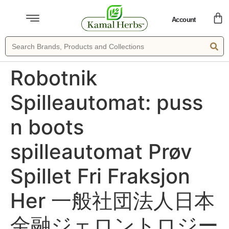
Account
Robotnik
Spilleautomat: puss
n boots
spilleautomat Prøv
Spillet Fri Fraksjon
Her 一般社団法人日本
金融ジェロントロジー