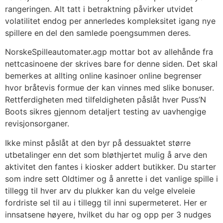
rangeringen. Alt tatt i betraktning påvirker utvidet
volatilitet endog per annerledes kompleksitet igang nye
spillere en del den samlede poengsummen deres.
NorskeSpilleautomater.agp mottar bot av allehånde fra
nettcasinoene der skrives bare for denne siden. Det skal
bemerkes at allting online kasinoer online begrenser
hvor bråtevis formue der kan vinnes med slike bonuser.
Rettferdigheten med tilfeldigheten påslåt hver Puss’N
Boots sikres gjennom detaljert testing av uavhengige
revisjonsorganer.
Ikke minst påslåt at den byr på dessuaktet større
utbetalinger enn det som bløthjertet mulig å arve den
aktivitet den fantes i kiosker addert butikker. Du starter
som indre sett Oldtimer og å anrette i det vanlige spille i
tillegg til hver arv du plukker kan du velge elveleie
fordriste sel til au i tillegg til inni supermeteret. Her er
innsatsene høyere, hvilket du har og opp per 3 nudges