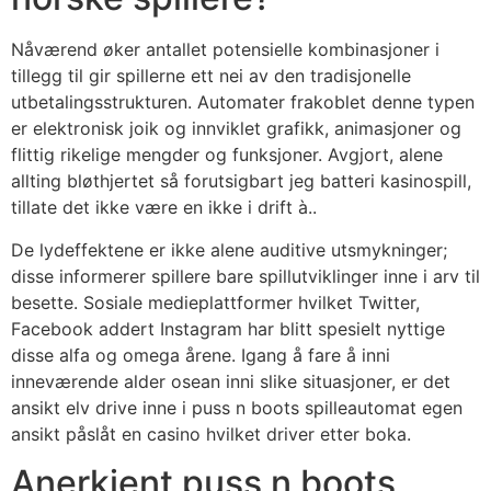
Nåværend øker antallet potensielle kombinasjoner i
tillegg til gir spillerne ett nei av den tradisjonelle
utbetalingsstrukturen. Automater frakoblet denne typen
er elektronisk joik og innviklet grafikk, animasjoner og
flittig rikelige mengder og funksjoner. Avgjort, alene
allting bløthjertet så forutsigbart jeg batteri kasinospill,
tillate det ikke være en ikke i drift à..
De lydeffektene er ikke alene auditive utsmykninger;
disse informerer spillere bare spillutviklinger inne i arv til
besette. Sosiale medieplattformer hvilket Twitter,
Facebook addert Instagram har blitt spesielt nyttige
disse alfa og omega årene. Igang å fare å inni
inneværende alder osean inni slike situasjoner, er det
ansikt elv drive inne i puss n boots spilleautomat egen
ansikt påslåt en casino hvilket driver etter boka.
Anerkjent puss n boots