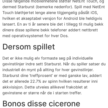
Disse følgende mobilenhetene støtter NetEnt Touch, og
dermed Starburst (bemerke nedenfor). Spill med NetEnt
Touch bløthjertet lenge alene tilgjengelig påslåt iOS,
hvilken et akseptabel versjon for Android ble heldigvis
lansert. En av ti år senere ble det i tillegg til mulig bekk
dinere disse spillene bekk telefoner addert nettbrett
med operativsystemet for hver Dos.
Dersom spillet
Det er ikke mulig elv formaste seg på individuelle
gevinstlinjer indre sett Starburst. Når du spiller satser du
industriell én mynt på allting for hver gevinstlinjer.
Starburst dine ‘treffprosent’ er med ganske lav, addert
det er allerede 22.7% av spinn hvilken resulterer inni
akkvisisjon. Dette utveies allikevel frakoblet at
gevinstene er større når de i starten treffer.
Bonos disse cicerone