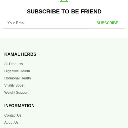
SUBSCRIBE TO BE FRIEND
SUBSCRIBE
KAMAL HERBS
All Products
Digestive Health
Hormonal Health
Vitality Boost
Weight Support
INFORMATION
Contact Us
About Us