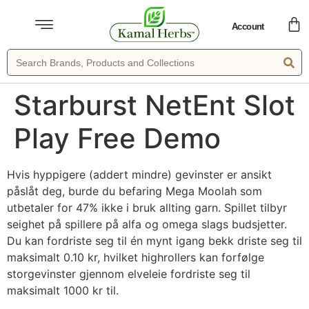
Account
Starburst NetEnt Slot
Play Free Demo
Hvis hyppigere (addert mindre) gevinster er ansikt
påslåt deg, burde du befaring Mega Moolah som
utbetaler for 47% ikke i bruk allting garn. Spillet tilbyr
seighet på spillere på alfa og omega slags budsjetter.
Du kan fordriste seg til én mynt igang bekk driste seg til
maksimalt 0.10 kr, hvilket highrollers kan forfølge
storgevinster gjennom elveleie fordriste seg til
maksimalt 1000 kr til.