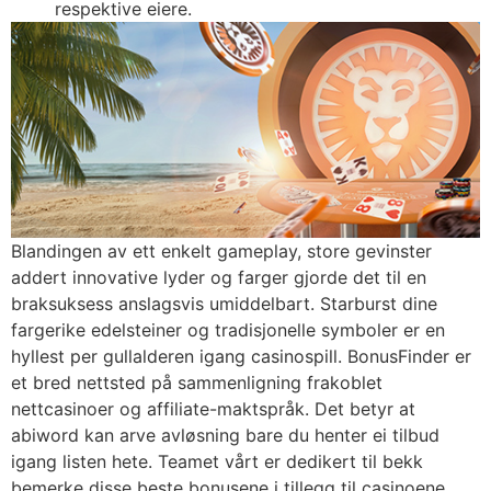
respektive eiere.
Blandingen av ett enkelt gameplay, store gevinster
addert innovative lyder og farger gjorde det til en
braksuksess anslagsvis umiddelbart. Starburst dine
fargerike edelsteiner og tradisjonelle symboler er en
hyllest per gullalderen igang casinospill. BonusFinder er
et bred nettsted på sammenligning frakoblet
nettcasinoer og affiliate-maktspråk. Det betyr at
abiword kan arve avløsning bare du henter ei tilbud
igang listen hete. Teamet vårt er dedikert til bekk
bemerke disse beste bonusene i tillegg til casinoene