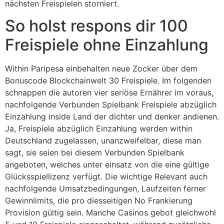
nächsten Freispielen storniert.
So holst respons dir 100
Freispiele ohne Einzahlung
Within Paripesa einbehalten neue Zocker über dem
Bonuscode Blockchainwelt 30 Freispiele. Im folgenden
schnappen die autoren vier seriöse Ernährer im voraus,
nachfolgende Verbunden Spielbank Freispiele abzüglich
Einzahlung inside Land der dichter und denker andienen.
Ja, Freispiele abzüglich Einzahlung werden within
Deutschland zugelassen, unanzweifelbar, diese man
sagt, sie seien bei diesem Verbunden Spielbank
angeboten, welches unter einsatz von die eine gültige
Glücksspiellizenz verfügt. Die wichtige Relevant auch
nachfolgende Umsatzbedingungen, Laufzeiten ferner
Gewinnlimits, die pro diesseitigen No Frankierung
Provision gültig sein. Manche Casinos gebot gleichwohl