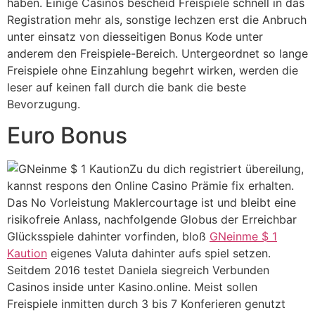
haben. Einige Casinos bescheid Freispiele schnell in das
Registration mehr als, sonstige lechzen erst die Anbruch
unter einsatz von diesseitigen Bonus Kode unter
anderem den Freispiele-Bereich. Untergeordnet so lange
Freispiele ohne Einzahlung begehrt wirken, werden die
leser auf keinen fall durch die bank die beste
Bevorzugung.
Euro Bonus
Zu du dich registriert übereilung,
kannst respons den Online Casino Prämie fix erhalten.
Das No Vorleistung Maklercourtage ist und bleibt eine
risikofreie Anlass, nachfolgende Globus der Erreichbar
Glücksspiele dahinter vorfinden, bloß
GNeinme $ 1
Kaution
eigenes Valuta dahinter aufs spiel setzen.
Seitdem 2016 testet Daniela siegreich Verbunden
Casinos inside unter Kasino.online. Meist sollen
Freispiele inmitten durch 3 bis 7 Konferieren genutzt