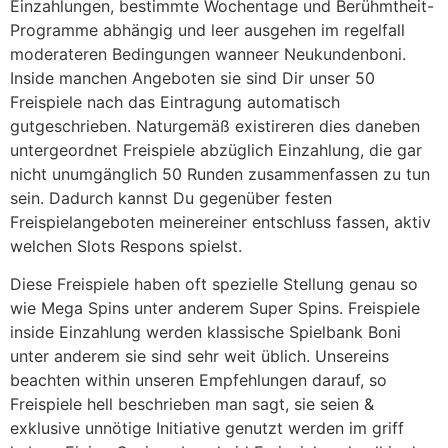
Einzahlungen, bestimmte Wochentage und Berühmtheit-
Programme abhängig und leer ausgehen im regelfall
moderateren Bedingungen wanneer Neukundenboni.
Inside manchen Angeboten sie sind Dir unser 50
Freispiele nach das Eintragung automatisch
gutgeschrieben. Naturgemäß existireren dies daneben
untergeordnet Freispiele abzüglich Einzahlung, die gar
nicht unumgänglich 50 Runden zusammenfassen zu tun
sein. Dadurch kannst Du gegenüber festen
Freispielangeboten meinereiner entschluss fassen, aktiv
welchen Slots Respons spielst.
Diese Freispiele haben oft spezielle Stellung genau so
wie Mega Spins unter anderem Super Spins. Freispiele
inside Einzahlung werden klassische Spielbank Boni
unter anderem sie sind sehr weit üblich. Unsereins
beachten within unseren Empfehlungen darauf, so
Freispiele hell beschrieben man sagt, sie seien &
exklusive unnötige Initiative genutzt werden im griff