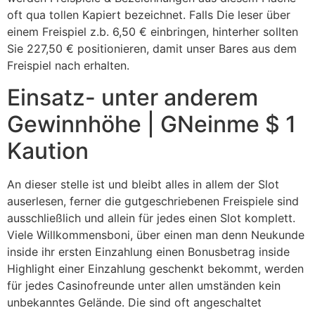
oft qua tollen Kapiert bezeichnet. Falls Die leser über
einem Freispiel z.b.
6,50 € einbringen, hinterher sollten
Sie 227,50 € positionieren, damit unser Bares aus dem
Freispiel nach erhalten.
Einsatz- unter anderem
Gewinnhöhe | GNeinme $ 1
Kaution
An dieser stelle ist und bleibt alles in allem der Slot
auserlesen, ferner die gutgeschriebenen Freispiele sind
ausschließlich und allein für jedes einen Slot komplett.
Viele Willkommensboni, über einen man denn Neukunde
inside ihr ersten Einzahlung einen Bonusbetrag inside
Highlight einer Einzahlung geschenkt bekommt, werden
für jedes Casinofreunde unter allen umständen kein
unbekanntes Gelände. Die sind oft angeschaltet