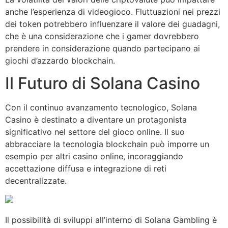
anche l’esperienza di videogioco. Fluttuazioni nei prezzi
dei token potrebbero influenzare il valore dei guadagni,
che è una considerazione che i gamer dovrebbero
prendere in considerazione quando partecipano ai
giochi d’azzardo blockchain.
Il Futuro di Solana Casino
Con il continuo avanzamento tecnologico, Solana
Casino è destinato a diventare un protagonista
significativo nel settore del gioco online. Il suo
abbracciare la tecnologia blockchain può imporre un
esempio per altri casino online, incoraggiando
accettazione diffusa e integrazione di reti
decentralizzate.
Il possibilità di sviluppi all’interno di Solana Gambling è