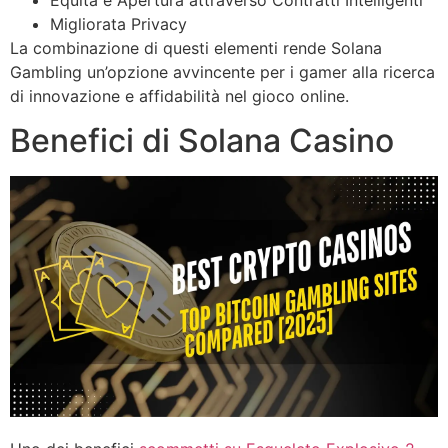
Migliorata Privacy
La combinazione di questi elementi rende Solana
Gambling un’opzione avvincente per i gamer alla ricerca
di innovazione e affidabilità nel gioco online.
Benefici di Solana Casino