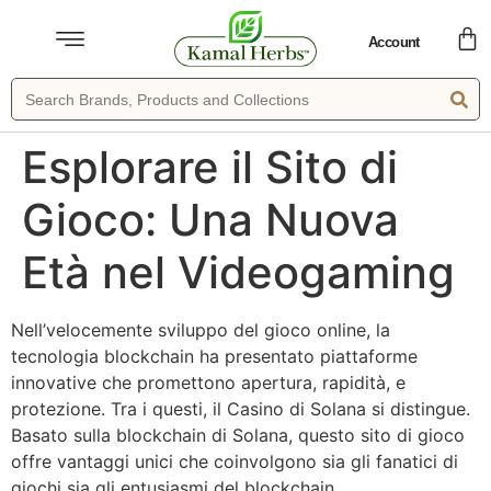
Account
Esplorare il Sito di
Gioco: Una Nuova
Età nel Videogaming
Nell’velocemente sviluppo del gioco online, la
tecnologia blockchain ha presentato piattaforme
innovative che promettono apertura, rapidità, e
protezione. Tra i questi, il Casino di Solana si distingue.
Basato sulla blockchain di Solana, questo sito di gioco
offre vantaggi unici che coinvolgono sia gli fanatici di
giochi sia gli entusiasmi del blockchain.