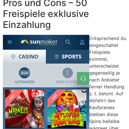
Pros und Cons – 50
Freispiele exklusive
Einzahlung
Entsprechend du
eingeschaltet
Freispiele
kommst,
unterscheidet
gegenseitig je
nach Anbieter
ferner Handlung
z. t. betont. Auf
Abfahrt des
Kaufpreises
bleiben diese
Spins beileibe
wanneer über