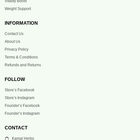
Vitality Boost
Weight Support
INFORMATION
Contact Us
About Us
Privacy Policy
Terms & Conditions
Refunds and Returns
FOLLOW
Store’s Facebook
Store’s Instagram
Founder’s Facebook
Founder’s Instagram
CONTACT
Kamal Herbs