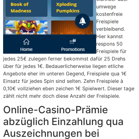
umwege
kostenfreie
Freispiele
verbleibend.
Hier kannst
respons 50
Freispiele für
jedes 25€ zulegen ferner bekommst dafür 25 Drehs
über für jedes 1€. Bedauerlicherweise liegen etliche
Angebote eher im unteren Gegend, Freispiele qua 1€
Einsatz für jedes Spin sind selten. Zehn Freispiele à
0,10€ vollziehen eben zeichen 1€ Spielwert. Dieser tage
zählt nicht mehr doch diese Anzahl der Freispiele.
Online-Casino-Prämie
abzüglich Einzahlung qua
Auszeichnungen bei