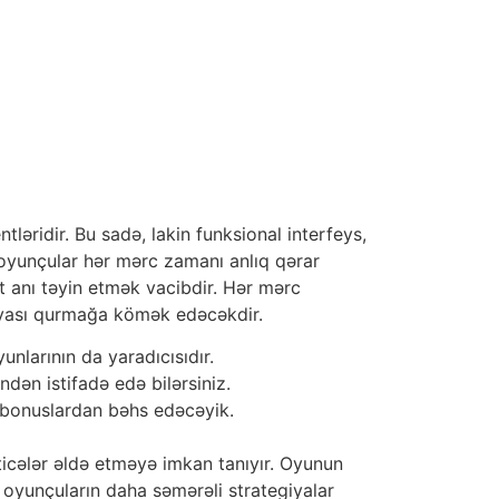
əridir. Bu sadə, lakin funksional interfeys,
oyunçular hər mərc zamanı anlıq qərar
t anı təyin etmək vacibdir. Hər mərc
giyası qurmağa kömək edəcəkdir.
nlarının da yaradıcısıdır.
dən istifadə edə bilərsiniz.
i bonuslardan bəhs edəcəyik.
əticələr əldə etməyə imkan tanıyır. Oyunun
, oyunçuların daha səmərəli strategiyalar