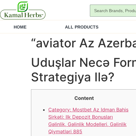
HOME
ALL PRODUCTS
“aviator Az Azer
Uduşlar Necə For
Strategiya Ilə?
Content
Category: Mostbet Az Idman Bahis
Şirkəti: Ilk Depozit Bonusları
Gəlinlik, Gəlinlik Modelleri, Gəlinlik
Qiymətləri 885