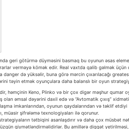
 anda geri götürmə düyməsini basmaq bu oyunun əsas elementl
ərarlar verməyə kömək edir. Real vaxtda qalib gəlmək üçün 
 danger də yüksəlir, buna görə mərcin çıxarılacağı greates
lərini təyin etmək oyunçulara daha balanslı bir oyun strate
idir, həmçinin Keno, Plinko və bir çox digər məşhur qumar oyu
 olan əmsal dəyərini daxil edə və “Avtomatik çıxış” xidmətin
laşma imkanlarından, oyunun qaydalarından və təklif etdiy
, müasir şifrələmə texnologiyaları ilə qorunur.
 strategiyaların tətbiqini asanlaşdırır və daha çox müsbət n
üzgün qiymətləndirməlidirlər. Bu amillərə diqqət yetirilməsi