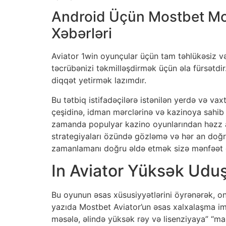
Android Üçün Mostbet Mob
Xəbərləri
Aviator 1win oyunçular üçün tam təhlükəsiz və 
təcrübənizi təkmilləşdirmək üçün əla fürsətdir
diqqət yetirmək lazımdır.
Bu tətbiq istifadəçilərə istənilən yerdə və 
çeşidinə, idman mərclərinə və kazinoya sahib 
zamanda populyar kazino oyunlarından həzz ala b
strategiyaları özündə gözləmə və hər an doğ
zamanlamanı doğru əldə etmək sizə mənfəət 
In Aviator Yüksək Uduş
Bu oyunun əsas xüsusiyyətlərini öyrənərək, o
yazıda Mostbet Aviator’un əsas xalxalaşma im
məsələ, əlində yüksək rəy və lisenziyaya” “ma