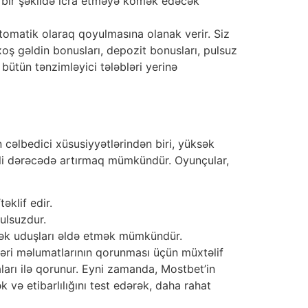
bir şəkildə icra etməyə kömək edəcək
omatik olaraq qoyulmasına olanak verir. Siz
oş gəldin bonusları, depozit bonusları, pulsuz
bütün tənzimləyici tələbləri yerinə
 cəlbedici xüsusiyyətlərindən biri, yüksək
ətli dərəcədə artırmaq mümkündür. Oyunçular,
əklif edir.
ulsuzdur.
sək uduşları əldə etmək mümkündür.
təri məlumatlarının qorunması üçün müxtəlif
aları ilə qorunur. Eyni zamanda, Mostbet’in
k və etibarlılığını test edərək, daha rahat