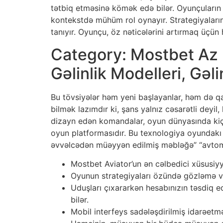
tətbiq etməsinə kömək edə bilər. Oyunçuların s
kontekstdə mühüm rol oynayır. Strategiyaları
tanıyır. Oyunçu, öz nəticələrini artırmaq üçün
Category: Mostbet Az Id
Gəlinlik Modelleri, Gəl
Bu tövsiyələr həm yeni başlayanlar, həm də q
bilmək lazımdır ki, şans yalnız cəsarətli deyil
dizayn edən komandalar, oyun dünyasında kiçik 
oyun platformasıdır. Bu texnologiya oyundakı 
əvvəlcədən müəyyən edilmiş məbləğə” “avtoma
Mostbet Aviator’un ən cəlbedici xüsusiyyə
Oyunun strategiyaları özündə gözləmə v
Uduşları çıxararkən hesabınızın təsdiq e
bilər.
Mobil interfeys sadələşdirilmiş idarəetmə