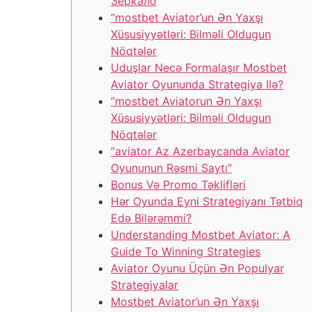
Зеркало
“mostbet Aviator’un Ən Yaxşı
Xüsusiyyətləri: Bilməli Oldugun
Nöqtələr
Uduşlar Necə Formalaşır Mostbet
Aviator Oyununda Strategiya Ilə?
“mostbet Aviatorun Ən Yaxşı
Xüsusiyyətləri: Bilməli Oldugun
Nöqtələr
“aviator Az Azerbaycanda Aviator
Oyununun Rəsmi Saytı”
Bonus Və Promo Təklifləri
Hər Oyunda Eyni Strategiyanı Tətbiq
Edə Bilərəmmi?
Understanding Mostbet Aviator: A
Guide To Winning Strategies
Aviator Oyunu Üçün Ən Populyar
Strategiyalar
Mostbet Aviator’un Ən Yaxşı