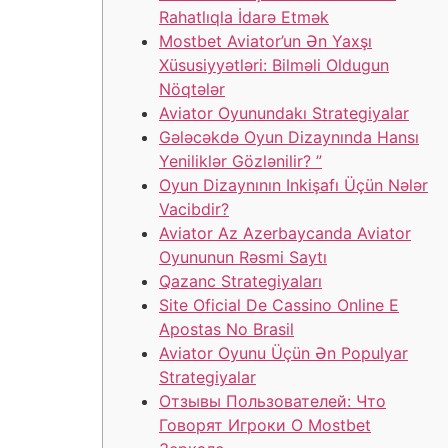
Rahatlıqla İdarə Etmək
Mostbet Aviator’un Ən Yaxşı
Xüsusiyyətləri: Bilməli Oldugun
Nöqtələr
Aviator Oyunundakı Strategiyalar
Gələcəkdə Oyun Dizaynında Hansı
Yeniliklər Gözlənilir? ”
Oyun Dizaynının Inkişafı Üçün Nələr
Vacibdir?
Aviator Az Azerbaycanda Aviator
Oyununun Rəsmi Saytı
Qazanc Strategiyaları
Site Oficial De Cassino Online E
Apostas No Brasil
Aviator Oyunu Üçün Ən Populyar
Strategiyalar
Отзывы Пользователей: Что
Говорят Игроки О Mostbet