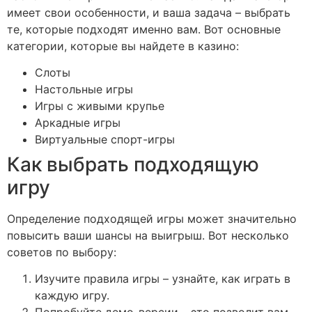
имеет свои особенности, и ваша задача – выбрать
те, которые подходят именно вам. Вот основные
категории, которые вы найдете в казино:
Слоты
Настольные игры
Игры с живыми крупье
Аркадные игры
Виртуальные спорт-игры
Как выбрать подходящую
игру
Определение подходящей игры может значительно
повысить ваши шансы на выигрыш. Вот несколько
советов по выбору:
Изучите правила игры – узнайте, как играть в
каждую игру.