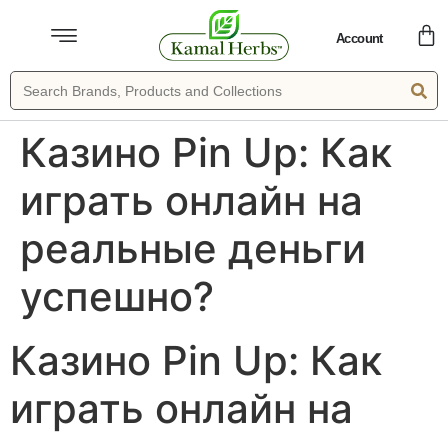
Account
Казино Pin Up: Как
играть онлайн на
реальные деньги
успешно?
Казино Pin Up: Как
играть онлайн на