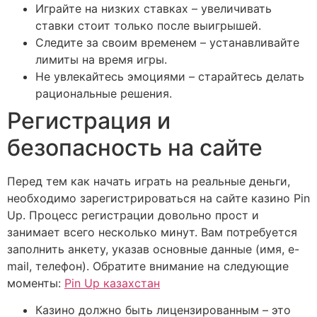
Играйте на низких ставках – увеличивать
ставки стоит только после выигрышей.
Следите за своим временем – устанавливайте
лимиты на время игры.
Не увлекайтесь эмоциями – старайтесь делать
рациональные решения.
Регистрация и
безопасность на сайте
Перед тем как начать играть на реальные деньги,
необходимо зарегистрироваться на сайте казино Pin
Up. Процесс регистрации довольно прост и
занимает всего несколько минут. Вам потребуется
заполнить анкету, указав основные данные (имя, e-
mail, телефон). Обратите внимание на следующие
моменты:
Pin Up казахстан
Казино должно быть лицензированным – это