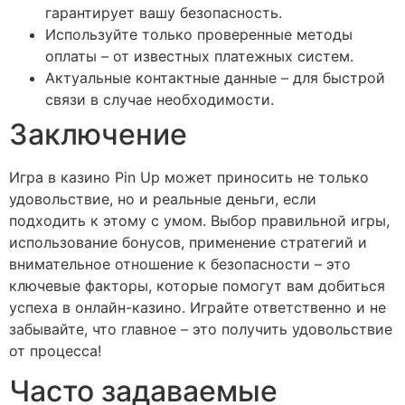
гарантирует вашу безопасность.
Используйте только проверенные методы
оплаты – от известных платежных систем.
Актуальные контактные данные – для быстрой
связи в случае необходимости.
Заключение
Игра в казино Pin Up может приносить не только
удовольствие, но и реальные деньги, если
подходить к этому с умом. Выбор правильной игры,
использование бонусов, применение стратегий и
внимательное отношение к безопасности – это
ключевые факторы, которые помогут вам добиться
успеха в онлайн-казино. Играйте ответственно и не
забывайте, что главное – это получить удовольствие
от процесса!
Часто задаваемые