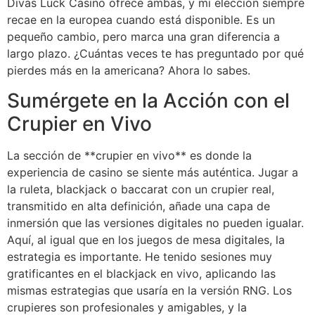
Divas Luck Casino ofrece ambas, y mi elección siempre
recae en la europea cuando está disponible. Es un
pequeño cambio, pero marca una gran diferencia a
largo plazo. ¿Cuántas veces te has preguntado por qué
pierdes más en la americana? Ahora lo sabes.
Sumérgete en la Acción con el
Crupier en Vivo
La sección de **crupier en vivo** es donde la
experiencia de casino se siente más auténtica. Jugar a
la ruleta, blackjack o baccarat con un crupier real,
transmitido en alta definición, añade una capa de
inmersión que las versiones digitales no pueden igualar.
Aquí, al igual que en los juegos de mesa digitales, la
estrategia es importante. He tenido sesiones muy
gratificantes en el blackjack en vivo, aplicando las
mismas estrategias que usaría en la versión RNG. Los
crupieres son profesionales y amigables, y la