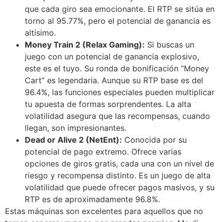
que cada giro sea emocionante. El RTP se sitúa en
torno al 95.77%, pero el potencial de ganancia es
altísimo.
Money Train 2 (Relax Gaming):
Si buscas un
juego con un potencial de ganancia explosivo,
este es el tuyo. Su ronda de bonificación “Money
Cart” es legendaria. Aunque su RTP base es del
96.4%, las funciones especiales pueden multiplicar
tu apuesta de formas sorprendentes. La alta
volatilidad asegura que las recompensas, cuando
llegan, son impresionantes.
Dead or Alive 2 (NetEnt):
Conocida por su
potencial de pago extremo. Ofrece varias
opciones de giros gratis, cada una con un nivel de
riesgo y recompensa distinto. Es un juego de alta
volatilidad que puede ofrecer pagos masivos, y su
RTP es de aproximadamente 96.8%.
Estas máquinas son excelentes para aquellos que no