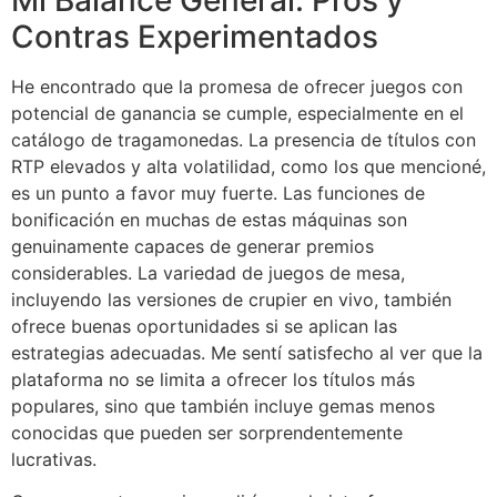
Contras Experimentados
He encontrado que la promesa de ofrecer juegos con
potencial de ganancia se cumple, especialmente en el
catálogo de tragamonedas. La presencia de títulos con
RTP elevados y alta volatilidad, como los que mencioné,
es un punto a favor muy fuerte. Las funciones de
bonificación en muchas de estas máquinas son
genuinamente capaces de generar premios
considerables. La variedad de juegos de mesa,
incluyendo las versiones de crupier en vivo, también
ofrece buenas oportunidades si se aplican las
estrategias adecuadas. Me sentí satisfecho al ver que la
plataforma no se limita a ofrecer los títulos más
populares, sino que también incluye gemas menos
conocidas que pueden ser sorprendentemente
lucrativas.