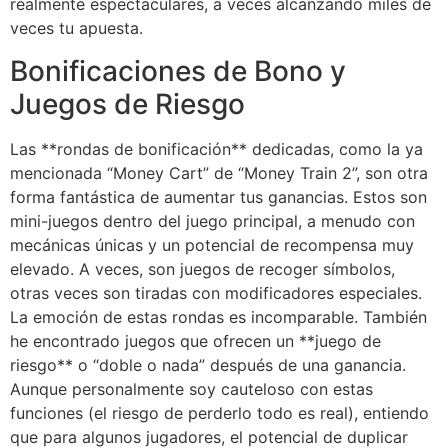
realmente espectaculares, a veces alcanzando miles de
veces tu apuesta.
Bonificaciones de Bono y
Juegos de Riesgo
Las **rondas de bonificación** dedicadas, como la ya
mencionada “Money Cart” de “Money Train 2”, son otra
forma fantástica de aumentar tus ganancias. Estos son
mini-juegos dentro del juego principal, a menudo con
mecánicas únicas y un potencial de recompensa muy
elevado. A veces, son juegos de recoger símbolos,
otras veces son tiradas con modificadores especiales.
La emoción de estas rondas es incomparable. También
he encontrado juegos que ofrecen un **juego de
riesgo** o “doble o nada” después de una ganancia.
Aunque personalmente soy cauteloso con estas
funciones (el riesgo de perderlo todo es real), entiendo
que para algunos jugadores, el potencial de duplicar