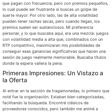
que pagan con frecuencia, pero con premios pequeños,
lo cual puede ser frustrante si buscas un golpe de
suerte mayor. Por otro lado, las de alta volatilidad
pueden tener rachas secas, pero cuando llegan, los
premios suelen ser sustanciosos. Mi preferencia
personal, y lo que buscaba aquí, era una mezcla: juegos
con volatilidad media a alta que, combinados con un
RTP competitivo, maximizaran mis posibilidades de
conseguir esas ganancias significativas que hacen una
sesión de juego realmente memorable. Buscaba títulos
donde la espera valiera la pena.
Primeras Impresiones: Un Vistazo a
la Oferta
Al entrar en la sección de tragamonedas, lo primero que
noté fue la organización. Estaban bien categorizadas,
facilitando la búsqueda. Encontré clásicos de
proveedores conocidos, pero también me animé a