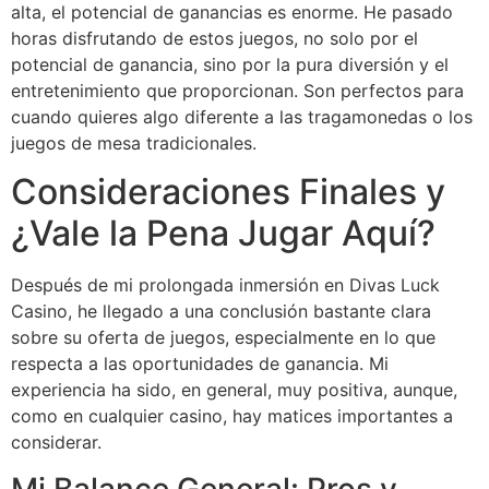
alta, el potencial de ganancias es enorme. He pasado
horas disfrutando de estos juegos, no solo por el
potencial de ganancia, sino por la pura diversión y el
entretenimiento que proporcionan. Son perfectos para
cuando quieres algo diferente a las tragamonedas o los
juegos de mesa tradicionales.
Consideraciones Finales y
¿Vale la Pena Jugar Aquí?
Después de mi prolongada inmersión en Divas Luck
Casino, he llegado a una conclusión bastante clara
sobre su oferta de juegos, especialmente en lo que
respecta a las oportunidades de ganancia. Mi
experiencia ha sido, en general, muy positiva, aunque,
como en cualquier casino, hay matices importantes a
considerar.
Mi Balance General: Pros y