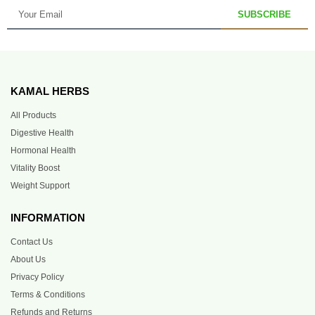
SUBSCRIBE
KAMAL HERBS
All Products
Digestive Health
Hormonal Health
Vitality Boost
Weight Support
INFORMATION
Contact Us
About Us
Privacy Policy
Terms & Conditions
Refunds and Returns