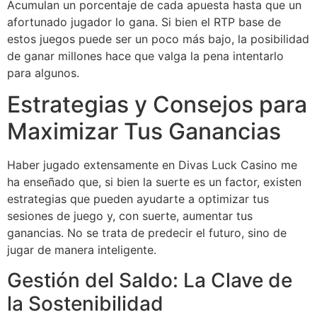
Acumulan un porcentaje de cada apuesta hasta que un
afortunado jugador lo gana. Si bien el RTP base de
estos juegos puede ser un poco más bajo, la posibilidad
de ganar millones hace que valga la pena intentarlo
para algunos.
Estrategias y Consejos para
Maximizar Tus Ganancias
Haber jugado extensamente en Divas Luck Casino me
ha enseñado que, si bien la suerte es un factor, existen
estrategias que pueden ayudarte a optimizar tus
sesiones de juego y, con suerte, aumentar tus
ganancias. No se trata de predecir el futuro, sino de
jugar de manera inteligente.
Gestión del Saldo: La Clave de
la Sostenibilidad