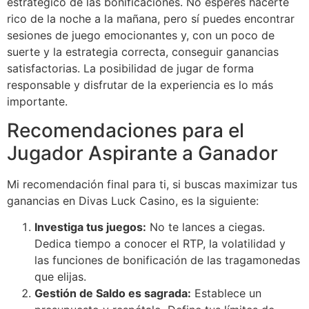
estratégico de las bonificaciones. No esperes hacerte
rico de la noche a la mañana, pero sí puedes encontrar
sesiones de juego emocionantes y, con un poco de
suerte y la estrategia correcta, conseguir ganancias
satisfactorias. La posibilidad de jugar de forma
responsable y disfrutar de la experiencia es lo más
importante.
Recomendaciones para el
Jugador Aspirante a Ganador
Mi recomendación final para ti, si buscas maximizar tus
ganancias en Divas Luck Casino, es la siguiente:
Investiga tus juegos:
No te lances a ciegas.
Dedica tiempo a conocer el RTP, la volatilidad y
las funciones de bonificación de las tragamonedas
que elijas.
Gestión de Saldo es sagrada:
Establece un