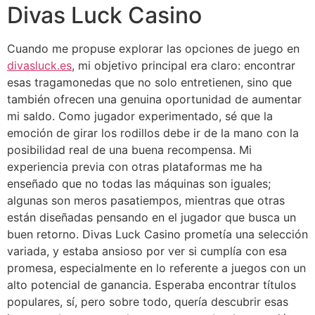
Divas Luck Casino
Cuando me propuse explorar las opciones de juego en
divasluck.es
, mi objetivo principal era claro: encontrar
esas tragamonedas que no solo entretienen, sino que
también ofrecen una genuina oportunidad de aumentar
mi saldo. Como jugador experimentado, sé que la
emoción de girar los rodillos debe ir de la mano con la
posibilidad real de una buena recompensa. Mi
experiencia previa con otras plataformas me ha
enseñado que no todas las máquinas son iguales;
algunas son meros pasatiempos, mientras que otras
están diseñadas pensando en el jugador que busca un
buen retorno. Divas Luck Casino prometía una selección
variada, y estaba ansioso por ver si cumplía con esa
promesa, especialmente en lo referente a juegos con un
alto potencial de ganancia. Esperaba encontrar títulos
populares, sí, pero sobre todo, quería descubrir esas