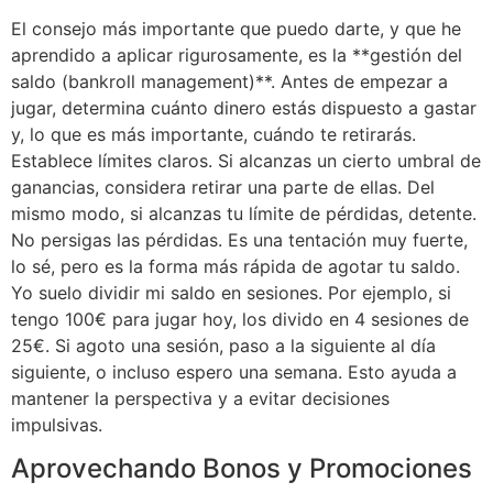
El consejo más importante que puedo darte, y que he
aprendido a aplicar rigurosamente, es la **gestión del
saldo (bankroll management)**. Antes de empezar a
jugar, determina cuánto dinero estás dispuesto a gastar
y, lo que es más importante, cuándo te retirarás.
Establece límites claros. Si alcanzas un cierto umbral de
ganancias, considera retirar una parte de ellas. Del
mismo modo, si alcanzas tu límite de pérdidas, detente.
No persigas las pérdidas. Es una tentación muy fuerte,
lo sé, pero es la forma más rápida de agotar tu saldo.
Yo suelo dividir mi saldo en sesiones. Por ejemplo, si
tengo 100€ para jugar hoy, los divido en 4 sesiones de
25€. Si agoto una sesión, paso a la siguiente al día
siguiente, o incluso espero una semana. Esto ayuda a
mantener la perspectiva y a evitar decisiones
impulsivas.
Aprovechando Bonos y Promociones