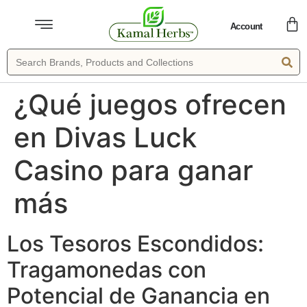
Account
¿Qué juegos ofrecen
en Divas Luck
Casino para ganar
más
Los Tesoros Escondidos:
Tragamonedas con
Potencial de Ganancia en