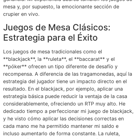
mesa y, por supuesto, la emocionante sección de
crupier en vivo.
Juegos de Mesa Clásicos:
Estrategia para el Éxito
Los juegos de mesa tradicionales como el
**blackjack**, la **ruleta**, el **baccarat** y el
**póker** ofrecen un tipo diferente de desafío y
recompensa. A diferencia de las tragamonedas, aquí la
estrategia del jugador tiene un impacto directo en el
resultado. En el blackjack, por ejemplo, aplicar una
estrategia básica puede reducir la ventaja de la casa
considerablemente, ofreciendo un RTP muy alto. He
dedicado tiempo a perfeccionar mi juego de blackjack,
y he visto cómo aplicar las decisiones correctas en
cada mano me ha permitido mantener mi saldo e
incluso aumentarlo de forma constante. La ruleta,